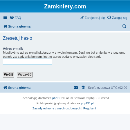
Zamkniety.com
FAQ
Zarejestruj się
Zaloguj się
S
Strona główna
z
Zresetuj hasło
u
k
Adres e-mail:
Musi być to adres e-mail skojarzony z twoim kontem. Jeśli nie był zmieniany z poziomu
a
panelu zarządzania kontem, jest to adres podany w czasie rejestracji.
j
Strona główna
Strefa czasowa
UTC+02:00
Technologię dostarcza
phpBB
® Forum Software © phpBB Limited
Polski pakiet językowy dostarcza
phpBB.pl
Zasady ochrony danych osobowych
|
Regulamin