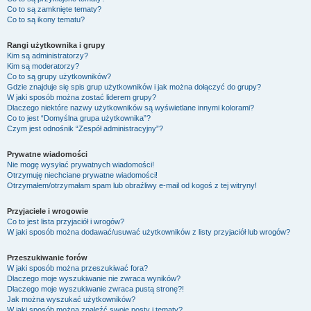
Co to są zamknięte tematy?
Co to są ikony tematu?
Rangi użytkownika i grupy
Kim są administratorzy?
Kim są moderatorzy?
Co to są grupy użytkowników?
Gdzie znajduje się spis grup użytkowników i jak można dołączyć do grupy?
W jaki sposób można zostać liderem grupy?
Dlaczego niektóre nazwy użytkowników są wyświetlane innymi kolorami?
Co to jest “Domyślna grupa użytkownika”?
Czym jest odnośnik “Zespół administracyjny”?
Prywatne wiadomości
Nie mogę wysyłać prywatnych wiadomości!
Otrzymuję niechciane prywatne wiadomości!
Otrzymałem/otrzymałam spam lub obraźliwy e-mail od kogoś z tej witryny!
Przyjaciele i wrogowie
Co to jest lista przyjaciół i wrogów?
W jaki sposób można dodawać/usuwać użytkowników z listy przyjaciół lub wrogów?
Przeszukiwanie forów
W jaki sposób można przeszukiwać fora?
Dlaczego moje wyszukiwanie nie zwraca wyników?
Dlaczego moje wyszukiwanie zwraca pustą stronę?!
Jak można wyszukać użytkowników?
W jaki sposób można znaleźć swoje posty i tematy?