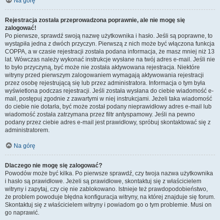
Na górę
Rejestracja została przeprowadzona poprawnie, ale nie mogę się
zalogować!
Po pierwsze, sprawdź swoją nazwę użytkownika i hasło. Jeśli są poprawne, to
wystąpiła jedna z dwóch przyczyn. Pierwszą z nich może być włączona funkcja
COPPA, a w czasie rejestracji została podana informacja, że masz mniej niż 13
lat. Wówczas należy wykonać instrukcje wysłane na twój adres e-mail. Jeśli nie
to było przyczyną, być może nie została aktywowana rejestracja. Niektóre
witryny przed pierwszym zalogowaniem wymagają aktywowania rejestracji
przez osobę rejestrującą się lub przez administratora. Informacja o tym była
wyświetlona podczas rejestracji. Jeśli została wysłana do ciebie wiadomość e-
mail, postępuj zgodnie z zawartymi w niej instrukcjami. Jeżeli taka wiadomość
do ciebie nie dotarła, być może został podany nieprawidłowy adres e-mail lub
wiadomość została zatrzymana przez filtr antyspamowy. Jeśli na pewno
podany przez ciebie adres e-mail jest prawidłowy, spróbuj skontaktować się z
administratorem.
Na górę
Dlaczego nie mogę się zalogować?
Powodów może być kilka. Po pierwsze sprawdź, czy twoja nazwa użytkownika
i hasło są prawidłowe. Jeżeli są prawidłowe, skontaktuj się z właścicielem
witryny i zapytaj, czy cię nie zablokowano. Istnieje też prawdopodobieństwo,
że problem powoduje błędna konfiguracja witryny, na której znajduje się forum.
Skontaktuj się z właścicielem witryny i powiadom go o tym problemie. Musi on
go naprawić.