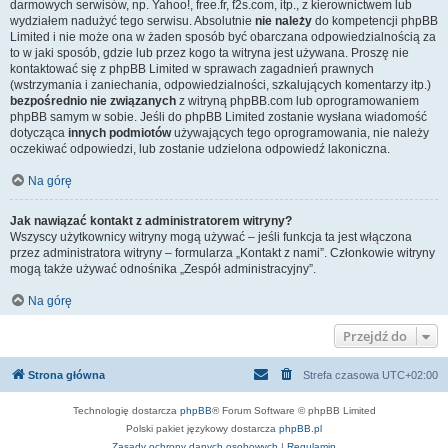
darmowych serwisów, np. Yahoo!, free.fr, f2s.com, itp., z kierownictwem lub
wydziałem nadużyć tego serwisu. Absolutnie
nie należy
do kompetencji phpBB
Limited i nie może ona w żaden sposób być obarczana odpowiedzialnością za
to w jaki sposób, gdzie lub przez kogo ta witryna jest używana. Proszę nie
kontaktować się z phpBB Limited w sprawach zagadnień prawnych
(wstrzymania i zaniechania, odpowiedzialności, szkalujących komentarzy itp.)
bezpośrednio nie związanych
z witryną phpBB.com lub oprogramowaniem
phpBB samym w sobie. Jeśli do phpBB Limited zostanie wysłana wiadomość
dotycząca
innych podmiotów
używających tego oprogramowania, nie należy
oczekiwać odpowiedzi, lub zostanie udzielona odpowiedź lakoniczna.
Na górę
Jak nawiązać kontakt z administratorem witryny?
Wszyscy użytkownicy witryny mogą używać – jeśli funkcja ta jest włączona
przez administratora witryny – formularza „Kontakt z nami”. Członkowie witryny
mogą także używać odnośnika „Zespół administracyjny”.
Na górę
Przejdź do
Strona główna
Strefa czasowa
UTC+02:00
Technologię dostarcza
phpBB
® Forum Software © phpBB Limited
Polski pakiet językowy dostarcza
phpBB.pl
Zasady ochrony danych osobowych
|
Regulamin