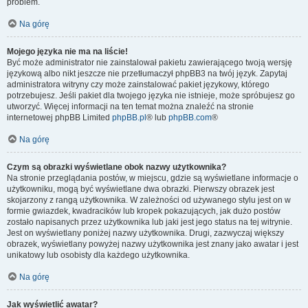
problem.
Na górę
Mojego języka nie ma na liście!
Być może administrator nie zainstalował pakietu zawierającego twoją wersję
językową albo nikt jeszcze nie przetłumaczył phpBB3 na twój język. Zapytaj
administratora witryny czy może zainstalować pakiet językowy, którego
potrzebujesz. Jeśli pakiet dla twojego języka nie istnieje, może spróbujesz go
utworzyć. Więcej informacji na ten temat można znaleźć na stronie
internetowej phpBB Limited
phpBB.pl
® lub
phpBB.com
®
Na górę
Czym są obrazki wyświetlane obok nazwy użytkownika?
Na stronie przeglądania postów, w miejscu, gdzie są wyświetlane informacje o
użytkowniku, mogą być wyświetlane dwa obrazki. Pierwszy obrazek jest
skojarzony z rangą użytkownika. W zależności od używanego stylu jest on w
formie gwiazdek, kwadracików lub kropek pokazujących, jak dużo postów
zostało napisanych przez użytkownika lub jaki jest jego status na tej witrynie.
Jest on wyświetlany poniżej nazwy użytkownika. Drugi, zazwyczaj większy
obrazek, wyświetlany powyżej nazwy użytkownika jest znany jako awatar i jest
unikatowy lub osobisty dla każdego użytkownika.
Na górę
Jak wyświetlić awatar?