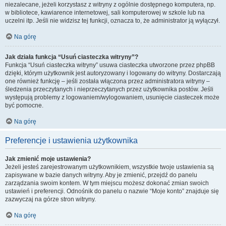
niezalecane, jeżeli korzystasz z witryny z ogólnie dostępnego komputera, np.
w bibliotece, kawiarence internetowej, sali komputerowej w szkole lub na
uczelni itp. Jeśli nie widzisz tej funkcji, oznacza to, że administrator ją wyłączył.
Na górę
Jak działa funkcja “Usuń ciasteczka witryny”?
Funkcja “Usuń ciasteczka witryny” usuwa ciasteczka utworzone przez phpBB
dzięki, którym użytkownik jest autoryzowany i logowany do witryny. Dostarczają
one również funkcję – jeśli została włączona przez administratora witryny –
śledzenia przeczytanych i nieprzeczytanych przez użytkownika postów. Jeśli
występują problemy z logowaniem/wylogowaniem, usunięcie ciasteczek może
być pomocne.
Na górę
Preferencje i ustawienia użytkownika
Jak zmienić moje ustawienia?
Jeżeli jesteś zarejestrowanym użytkownikiem, wszystkie twoje ustawienia są
zapisywane w bazie danych witryny. Aby je zmienić, przejdź do panelu
zarządzania swoim kontem. W tym miejscu możesz dokonać zmian swoich
ustawień i preferencji. Odnośnik do panelu o nazwie “Moje konto” znajduje się
zazwyczaj na górze stron witryny.
Na górę