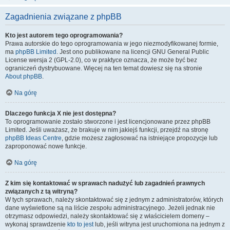
Zagadnienia związane z phpBB
Kto jest autorem tego oprogramowania?
Prawa autorskie do tego oprogramowania w jego niezmodyfikowanej formie,
ma
phpBB Limited
. Jest ono publikowane na licencji GNU General Public
License wersja 2 (GPL-2.0), co w praktyce oznacza, że może być bez
ograniczeń dystrybuowane. Więcej na ten temat dowiesz się na stronie
About phpBB
.
Na górę
Dlaczego funkcja X nie jest dostępna?
To oprogramowanie zostało stworzone i jest licencjonowane przez phpBB
Limited. Jeśli uważasz, że brakuje w nim jakiejś funkcji, przejdź na stronę
phpBB Ideas Centre
, gdzie możesz zagłosować na istniejące propozycje lub
zaproponować nowe funkcje.
Na górę
Z kim się kontaktować w sprawach nadużyć lub zagadnień prawnych
związanych z tą witryną?
W tych sprawach, należy skontaktować się z jednym z administratorów, których
dane wyświetlone są na liście zespołu administracyjnego. Jeżeli jednak nie
otrzymasz odpowiedzi, należy skontaktować się z właścicielem domeny –
wykonaj sprawdzenie
kto to jest
lub, jeśli witryna jest uruchomiona na jednym z