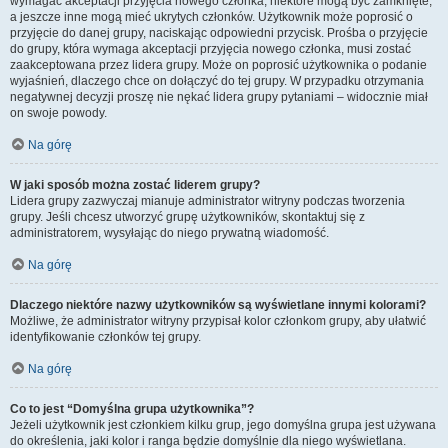
wymagać akceptacji przyjęcia nowego członka, niektóre mogą być zamknięte,
a jeszcze inne mogą mieć ukrytych członków. Użytkownik może poprosić o
przyjęcie do danej grupy, naciskając odpowiedni przycisk. Prośba o przyjęcie
do grupy, która wymaga akceptacji przyjęcia nowego członka, musi zostać
zaakceptowana przez lidera grupy. Może on poprosić użytkownika o podanie
wyjaśnień, dlaczego chce on dołączyć do tej grupy. W przypadku otrzymania
negatywnej decyzji proszę nie nękać lidera grupy pytaniami – widocznie miał
on swoje powody.
Na górę
W jaki sposób można zostać liderem grupy?
Lidera grupy zazwyczaj mianuje administrator witryny podczas tworzenia
grupy. Jeśli chcesz utworzyć grupę użytkowników, skontaktuj się z
administratorem, wysyłając do niego prywatną wiadomość.
Na górę
Dlaczego niektóre nazwy użytkowników są wyświetlane innymi kolorami?
Możliwe, że administrator witryny przypisał kolor członkom grupy, aby ułatwić
identyfikowanie członków tej grupy.
Na górę
Co to jest “Domyślna grupa użytkownika”?
Jeżeli użytkownik jest członkiem kilku grup, jego domyślna grupa jest używana
do określenia, jaki kolor i ranga będzie domyślnie dla niego wyświetlana.