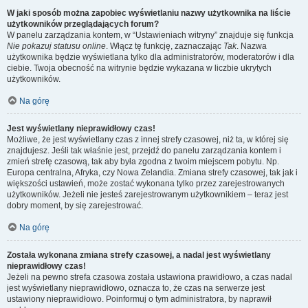
W jaki sposób można zapobiec wyświetlaniu nazwy użytkownika na liście
użytkowników przeglądających forum?
W panelu zarządzania kontem, w “Ustawieniach witryny” znajduje się funkcja
Nie pokazuj statusu online
. Włącz tę funkcję, zaznaczając
Tak
. Nazwa
użytkownika będzie wyświetlana tylko dla administratorów, moderatorów i dla
ciebie. Twoja obecność na witrynie będzie wykazana w liczbie ukrytych
użytkowników.
Na górę
Jest wyświetlany nieprawidłowy czas!
Możliwe, że jest wyświetlany czas z innej strefy czasowej, niż ta, w której się
znajdujesz. Jeśli tak właśnie jest, przejdź do panelu zarządzania kontem i
zmień strefę czasową, tak aby była zgodna z twoim miejscem pobytu. Np.
Europa centralna, Afryka, czy Nowa Zelandia. Zmiana strefy czasowej, tak jak i
większości ustawień, może zostać wykonana tylko przez zarejestrowanych
użytkowników. Jeżeli nie jesteś zarejestrowanym użytkownikiem – teraz jest
dobry moment, by się zarejestrować.
Na górę
Została wykonana zmiana strefy czasowej, a nadal jest wyświetlany
nieprawidłowy czas!
Jeżeli na pewno strefa czasowa została ustawiona prawidłowo, a czas nadal
jest wyświetlany nieprawidłowo, oznacza to, że czas na serwerze jest
ustawiony nieprawidłowo. Poinformuj o tym administratora, by naprawił