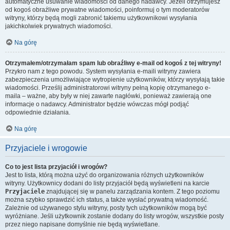
automatyczne usuwanie wiadomości od danego nadawcy. Jeżeli otrzymujesz
od kogoś obraźliwe prywatne wiadomości, poinformuj o tym moderatorów
witryny, którzy będą mogli zabronić takiemu użytkownikowi wysyłania
jakichkolwiek prywatnych wiadomości.
Na górę
Otrzymałem/otrzymałam spam lub obraźliwy e-mail od kogoś z tej witryny!
Przykro nam z tego powodu. System wysyłania e-maili witryny zawiera
zabezpieczenia umożliwiające wytropienie użytkowników, którzy wysyłają takie
wiadomości. Prześlij administratorowi witryny pełną kopię otrzymanego e-
maila – ważne, aby były w niej zawarte nagłówki, ponieważ zawierają one
informacje o nadawcy. Administrator będzie wówczas mógł podjąć
odpowiednie działania.
Na górę
Przyjaciele i wrogowie
Co to jest lista przyjaciół i wrogów?
Jest to lista, którą można użyć do organizowania różnych użytkowników
witryny. Użytkownicy dodani do listy przyjaciół będą wyświetleni na karcie
Przyjaciele
znajdującej się w panelu zarządzania kontem. Z tego poziomu
można szybko sprawdzić ich status, a także wysłać prywatną wiadomość.
Zależnie od używanego stylu witryny, posty tych użytkowników mogą być
wyróżniane. Jeśli użytkownik zostanie dodany do listy wrogów, wszystkie posty
przez niego napisane domyślnie nie będą wyświetlane.