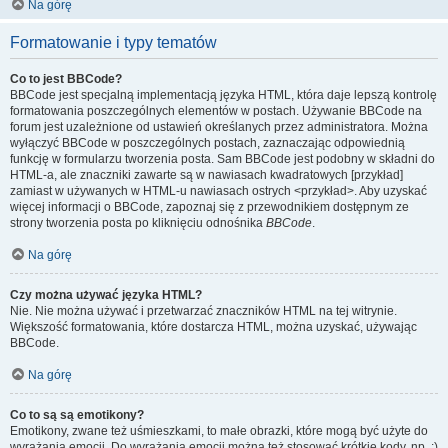
Na górę
Formatowanie i typy tematów
Co to jest BBCode?
BBCode jest specjalną implementacją języka HTML, która daje lepszą kontrolę
formatowania poszczególnych elementów w postach. Używanie BBCode na
forum jest uzależnione od ustawień określanych przez administratora. Można
wyłączyć BBCode w poszczególnych postach, zaznaczając odpowiednią
funkcję w formularzu tworzenia posta. Sam BBCode jest podobny w składni do
HTML-a, ale znaczniki zawarte są w nawiasach kwadratowych [przykład]
zamiast w używanych w HTML-u nawiasach ostrych <przykład>. Aby uzyskać
więcej informacji o BBCode, zapoznaj się z przewodnikiem dostępnym ze
strony tworzenia posta po kliknięciu odnośnika
BBCode
.
Na górę
Czy można używać języka HTML?
Nie. Nie można używać i przetwarzać znaczników HTML na tej witrynie.
Większość formatowania, które dostarcza HTML, można uzyskać, używając
BBCode.
Na górę
Co to są są emotikony?
Emotikony, zwane też uśmieszkami, to małe obrazki, które mogą być użyte do
wyrażania emocji. Do wyrażania emocji można też stosować krótkie kody, np. :)