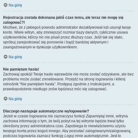
Na górę
Rejestracja została dokonana jakiś czas temu, ale teraz nie mogę się
zalogować?!
Możliwe, że z jakiegoś powodu administrator dezaktywował lub usunął twoje
konto. Wiele witryn, aby zmniejszyć rozmiar bazy danych, cyklicznie usuwa
użytkowników, którzy nic nie pisali przez dłuższy czas. Jeśli tak się stało,
spróbuj zarejestrować się ponownie i bądź bardziej aktywnym i
zaangażowanym w dyskusje użytkownikiem.
Na górę
Nie pamiętam hasła!
Zachowaj spokój! Twoje hasło wprawdzie nie może zostać odzyskane, ale bez
problemu może zostać zresetowane. Przejdź na stronę logowania i kliknij
odnośnik “Nie pamiętam hasła”. Postępuj zgodnie z instrukcjami, a
prawdopodobnie niedługo znów będziesz móc się zalogować.
Na górę
Dlaczego następuje automatyczne wylogowanie?
Jeżeli w czasie logowania nie zaznaczysz funkcji
Zapamiętaj mnie
, witryna
zachowa informację o tym, że twój pobyt na tej witrynie będzie trwał tylko
określony przez administratora czas. Zapobiega to niewłaściwemu użyciu
twojego konta przez kogoś innego. Aby pozostać zalogowanym/zalogowaną,
podczas logowania zaznacz funkcję
Loguj mnie automatycznie
. Jest to