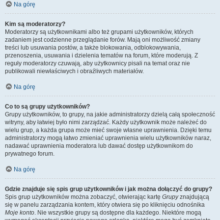
Na górę
Kim są moderatorzy?
Moderatorzy są użytkownikami albo też grupami użytkowników, których
zadaniem jest codzienne przeglądanie forów. Mają oni możliwość zmiany
treści lub usuwania postów, a także blokowania, odblokowywania,
przenoszenia, usuwania i dzielenia tematów na forum, które moderują. Z
reguły moderatorzy czuwają, aby użytkownicy pisali na temat oraz nie
publikowali niewłaściwych i obraźliwych materiałów.
Na górę
Co to są grupy użytkowników?
Grupy użytkowników, to grupy, na jakie administratorzy dzielą całą społeczność
witryny, aby łatwiej było nimi zarządzać. Każdy użytkownik może należeć do
wielu grup, a każda grupa może mieć swoje własne uprawnienia. Dzięki temu
administratorzy mogą łatwo zmieniać uprawnienia wielu użytkowników naraz,
nadawać uprawnienia moderatora lub dawać dostęp użytkownikom do
prywatnego forum.
Na górę
Gdzie znajduje się spis grup użytkowników i jak można dołączyć do grupy?
Spis grup użytkowników można zobaczyć, otwierając kartę
Grupy
znajdującą
się w panelu zarządzania kontem, który otwiera się po kliknięciu odnośnika
Moje konto
. Nie wszystkie grupy są dostępne dla każdego. Niektóre mogą