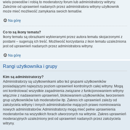
wielu powodów i robią to moderatorzy forum lub administratorzy witryny.
Zależnie od uprawnień nadanych przez administratora witryny użytkownik
może mieć możliwość zamykania swoich tematów.
Na górę
Co to są ikony tematu?
Ikony tematu są obrazkami wybieranymi przez autora tematu skojarzonymi z
postami – sugerują ich treść. Możliwość korzystania z ikon tematu uzależniona
jest od uprawnień nadanych przez administratora witryny.
Na górę
Rangi użytkownika i grupy
Kim są administratorzy?
Administratorzy są użytkownikami albo też grupami użytkowników
posiadającymi najwyższy poziom uprawnień kontrolnych całej witryny. Mogą
oni kontrolować wszystkie zagadnienia związane z funkcjonowaniem witryny
włącznie z nadawaniem uprawnień, blokowaniem użytkowników, tworzeniem
grup użytkowników lub moderatorów itp. Zakres ich uprawnień zależy od
założyciela witryny i innych administratorów mających prawo nominowania
nowych administratorów. Administratorzy mogą mieć pełne uprawnienia
moderatorów na wszystkich forach utworzonych na witrynie. Zakres uprawnień
moderacyjnych uzależniony jest od uprawnień nadanych przez założyciela
witryny.