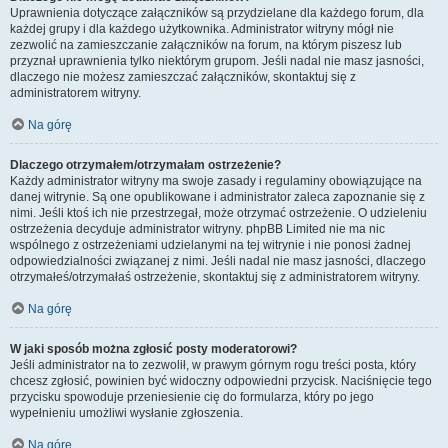
Uprawnienia dotyczące załączników są przydzielane dla każdego forum, dla
każdej grupy i dla każdego użytkownika. Administrator witryny mógł nie
zezwolić na zamieszczanie załączników na forum, na którym piszesz lub
przyznał uprawnienia tylko niektórym grupom. Jeśli nadal nie masz jasności,
dlaczego nie możesz zamieszczać załączników, skontaktuj się z
administratorem witryny.
Na górę
Dlaczego otrzymałem/otrzymałam ostrzeżenie?
Każdy administrator witryny ma swoje zasady i regulaminy obowiązujące na
danej witrynie. Są one opublikowane i administrator zaleca zapoznanie się z
nimi. Jeśli ktoś ich nie przestrzegał, może otrzymać ostrzeżenie. O udzieleniu
ostrzeżenia decyduje administrator witryny. phpBB Limited nie ma nic
wspólnego z ostrzeżeniami udzielanymi na tej witrynie i nie ponosi żadnej
odpowiedzialności związanej z nimi. Jeśli nadal nie masz jasności, dlaczego
otrzymałeś/otrzymałaś ostrzeżenie, skontaktuj się z administratorem witryny.
Na górę
W jaki sposób można zgłosić posty moderatorowi?
Jeśli administrator na to zezwolił, w prawym górnym rogu treści posta, który
chcesz zgłosić, powinien być widoczny odpowiedni przycisk. Naciśnięcie tego
przycisku spowoduje przeniesienie cię do formularza, który po jego
wypełnieniu umożliwi wysłanie zgłoszenia.
Na górę