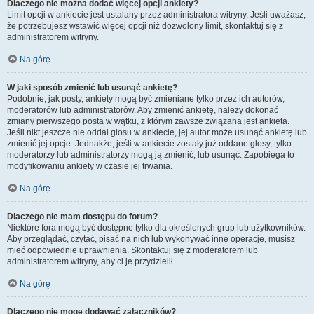
Dlaczego nie można dodać więcej opcji ankiety?
Limit opcji w ankiecie jest ustalany przez administratora witryny. Jeśli uważasz,
że potrzebujesz wstawić więcej opcji niż dozwolony limit, skontaktuj się z
administratorem witryny.
Na górę
W jaki sposób zmienić lub usunąć ankietę?
Podobnie, jak posty, ankiety mogą być zmieniane tylko przez ich autorów,
moderatorów lub administratorów. Aby zmienić ankietę, należy dokonać
zmiany pierwszego posta w wątku, z którym zawsze związana jest ankieta.
Jeśli nikt jeszcze nie oddał głosu w ankiecie, jej autor może usunąć ankietę lub
zmienić jej opcje. Jednakże, jeśli w ankiecie zostały już oddane głosy, tylko
moderatorzy lub administratorzy mogą ją zmienić, lub usunąć. Zapobiega to
modyfikowaniu ankiety w czasie jej trwania.
Na górę
Dlaczego nie mam dostępu do forum?
Niektóre fora mogą być dostępne tylko dla określonych grup lub użytkowników.
Aby przeglądać, czytać, pisać na nich lub wykonywać inne operacje, musisz
mieć odpowiednie uprawnienia. Skontaktuj się z moderatorem lub
administratorem witryny, aby ci je przydzielił.
Na górę
Dlaczego nie mogę dodawać załączników?