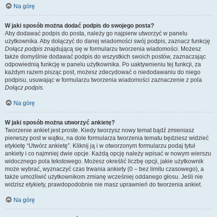
Na górę
W jaki sposób można dodać podpis do swojego posta?
Aby dodawać podpis do posta, należy go najpierw utworzyć w panelu
użytkownika. Aby dołączyć do danej wiadomości swój podpis, zaznacz funkcję
Dołącz podpis
znajdującą się w formularzu tworzenia wiadomości. Możesz
także domyślnie dodawać podpis do wszystkich swoich postów, zaznaczając
odpowiednią funkcję w panelu użytkownika. Po uaktywnieniu tej funkcji, za
każdym razem pisząc post, możesz zdecydować o niedodawaniu do niego
podpisu, usuwając w formularzu tworzenia wiadomości zaznaczenie z pola
Dołącz podpis
.
Na górę
W jaki sposób można utworzyć ankietę?
Tworzenie ankiet jest proste. Kiedy tworzysz nowy temat bądź zmieniasz
pierwszy post w wątku, na dole formularza tworzenia tematu będziesz widzieć
etykietę “Utwórz ankietę”. Kliknij ją i w otworzonym formularzu podaj tytuł
ankiety i co najmniej dwie opcje. Każdą opcję należy wpisać w nowym wierszu
widocznego pola tekstowego. Możesz określić liczbę opcji, jakie użytkownik
może wybrać, wyznaczyć czas trwania ankiety (0 – bez limitu czasowego), a
także umożliwić użytkownikom zmianę wcześniej oddanego głosu. Jeśli nie
widzisz etykiety, prawdopodobnie nie masz uprawnień do tworzenia ankiet.
Na górę