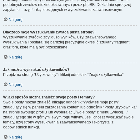
podobnych zwrotów niezindeksowanych przez phpBB. Dokładnie sprecyzuj
zapytanie – użyj funkcji dostępnych w wyszukiwaniu zaawansowanym.
Na górę
Dlaczego moje wyszukiwanie zwraca pustą stronę?!
Wyszukiwanie zwróciło zbyt dużo wyników. Użyj zaawansowanego
wyszukiwania i postaraj się bardziej precyzyjnie określić szukany fragment
oraz fora, które mają być przeszukane.
Na górę
Jak można wyszukać użytkowników?
Przejdź na stronę “Użytkownicy” i kliknij odnośnik “Znajdź użytkownika”.
Na górę
W jaki sposób można znaleźć swoje posty i tematy?
Swoje posty można znaleźć, klikając odnośnik “Wyświetl moje posty”
znajdujący się w panelu zarządzania kontem lub odnośnik “Posty użytkownika”
na stronie swojego profilu lub wybierając „Twoje posty” z menu „Więcej…”
znajdującego się w górnym lewym rogu witryny. Jeśli chcesz wyszukać swoje
tematy, użyj strony wyszukiwania zaawansowanego i skorzystaj z
odpowiednich funkcji.
Na górę