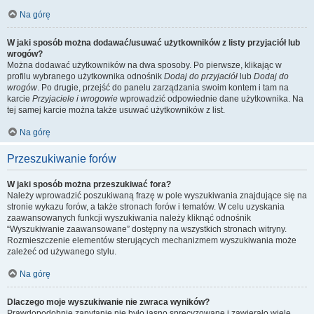
Na górę
W jaki sposób można dodawać/usuwać użytkowników z listy przyjaciół lub
wrogów?
Można dodawać użytkowników na dwa sposoby. Po pierwsze, klikając w
profilu wybranego użytkownika odnośnik
Dodaj do przyjaciół
lub
Dodaj do
wrogów
. Po drugie, przejść do panelu zarządzania swoim kontem i tam na
karcie
Przyjaciele i wrogowie
wprowadzić odpowiednie dane użytkownika. Na
tej samej karcie można także usuwać użytkowników z list.
Na górę
Przeszukiwanie forów
W jaki sposób można przeszukiwać fora?
Należy wprowadzić poszukiwaną frazę w pole wyszukiwania znajdujące się na
stronie wykazu forów, a także stronach forów i tematów. W celu uzyskania
zaawansowanych funkcji wyszukiwania należy kliknąć odnośnik
“Wyszukiwanie zaawansowane” dostępny na wszystkich stronach witryny.
Rozmieszczenie elementów sterujących mechanizmem wyszukiwania może
zależeć od używanego stylu.
Na górę
Dlaczego moje wyszukiwanie nie zwraca wyników?
Prawdopodobnie zapytanie nie było jasno sprecyzowane i zawierało wiele