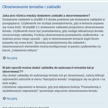
Obserwowanie tematów i zakładki
Jaka jest różnica między dodaniem zakładki a obserwowaniem?
Dodawanie zakładek w phpBB 3.0 działa podobnie jak dodawanie zakładek w
przeglądarce. Użytkownik nie dostaje powiadomienia, gdy w temacie pojawia
się nowa treść. W phpBB 3.1 dodawanie zakładek przypomina obserwowanie
tematu. Użytkownik może być powiadamiany, gdy nastąpi aktualizacja tematu
oznaczonego zakładką. Funkcja obserwowania powiadamia użytkownika – w
wybrany przez niego sposób – gdy w obserwowanym temacie bądź forum
pojawiła się nowa treść. Sposoby powiadamiania dla zakładek i
obserwowanych elementów można konfigurować w panelu użytkownika na
karcie „Ustawienia witryny”.
Na górę
W jaki sposób można dodać zakładkę do wybranych tematów lub je
obserwować??
Aby dodać zakładkę do wybranego tematu lub go obserwować, należy kliknąć
odpowiedni odnośnik w menu “Narzędzia tematu” znajdujące się na górze i na
dole wątku.
Udzielenie odpowiedzi w temacie, gdy jest aktywna funkcja “Powiadamiaj o
opublikowaniu odpowiedzi” spowoduje włączenie obserwowania tematu.
Na górę