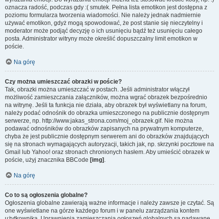
oznacza radość, podczas gdy :( smutek. Pełna lista emotikon jest dostępna z
poziomu formularza tworzenia wiadomości. Nie należy jednak nadmiernie
używać emotikon, gdyż mogą spowodować, że post stanie się nieczytelny i
moderator może podjąć decyzję o ich usunięciu bądź też usunięciu całego
posta. Administrator witryny może określić dopuszczalny limit emotikon w
poście.
Na górę
Czy można umieszczać obrazki w poście?
Tak, obrazki można umieszczać w postach. Jeśli administrator włączył
możliwość zamieszczania załączników, można wgrać obrazek bezpośrednio
na witrynę. Jeśli ta funkcja nie działa, aby obrazek był wyświetlany na forum,
należy podać odnośnik do obrazka umieszczonego na publicznie dostępnym
serwerze, np. http://www.jakas_strona.com/moj_obrazek.gif. Nie można
podawać odnośników do obrazków zapisanych na prywatnym komputerze,
chyba że jest publicznie dostępnym serwerem ani do obrazków znajdujących
się na stronach wymagających autoryzacji, takich jak, np. skrzynki pocztowe na
Gmail lub Yahoo! oraz stronach chronionych hasłem. Aby umieścić obrazek w
poście, użyj znacznika BBCode
[img]
.
Na górę
Co to są ogłoszenia globalne?
Ogłoszenia globalne zawierają ważne informacje i należy zawsze je czytać. Są
one wyświetlane na górze każdego forum i w panelu zarządzania kontem
użytkownika. Uprawnienia zamieszczania ogłoszeń globalnych są nadawane