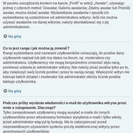
W panelu zarządzania kontem na karcie „Profil” w sekcji „Awatar”, używając
jednej z czterech metod: Gravatar, Galeria awatarów, Zdalny awatar lub Prześlij
awatar, można dodać awatar. Wyświetlanie awatarów i sposób ich
wyświetlania są uzależnione od administratora witryny. Jeśli nie można
używać awatarów na danej witrynie, należy skontaktować się z jej
administratorem.
Na górę
Co to jest ranga i jak można ją zmienić?
Rangi wyświetlane pod nazwami użytkowników oznaczają, ile postów dany
użytkownik napisał lub jaki ma status na forum, np. moderatora czy
administratora. Użytkownicy nie mogą bezpośrednio zmieniać stylu rang,
ponieważ ustawia je administrator witryny. Nie należy pisać postów tylko po to,
aby zwiększyć swój licznik postów i przez to swoją rangę. Większość witryn nie
toleruje takich działań i moderator lub administrator obniży licznik postów
takiego użytkownika.
Na górę
Podczas próby wysłania wiadomości e-mail do użytkownika witryna prosi
mnie o zalogowanie. Dlaczego?
Tylko zarejestrowani użytkownicy mogą wysyłać e-maile do innych
użytkowników przez wbudowany formularz wysyłania e-maili i tylko wtedy,
jeżeli administrator włączył tę funkcję. Ma to zabezpieczać przed
nieprawidłowym używaniem systemu poczty elektronicznej witryny przez
anonimowych użytkowników.