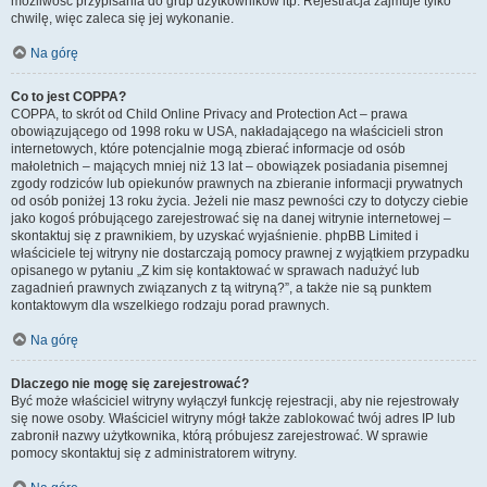
możliwość przypisania do grup użytkowników itp. Rejestracja zajmuje tylko
chwilę, więc zaleca się jej wykonanie.
Na górę
Co to jest COPPA?
COPPA, to skrót od Child Online Privacy and Protection Act – prawa
obowiązującego od 1998 roku w USA, nakładającego na właścicieli stron
internetowych, które potencjalnie mogą zbierać informacje od osób
małoletnich – mających mniej niż 13 lat – obowiązek posiadania pisemnej
zgody rodziców lub opiekunów prawnych na zbieranie informacji prywatnych
od osób poniżej 13 roku życia. Jeżeli nie masz pewności czy to dotyczy ciebie
jako kogoś próbującego zarejestrować się na danej witrynie internetowej –
skontaktuj się z prawnikiem, by uzyskać wyjaśnienie. phpBB Limited i
właściciele tej witryny nie dostarczają pomocy prawnej z wyjątkiem przypadku
opisanego w pytaniu „Z kim się kontaktować w sprawach nadużyć lub
zagadnień prawnych związanych z tą witryną?”, a także nie są punktem
kontaktowym dla wszelkiego rodzaju porad prawnych.
Na górę
Dlaczego nie mogę się zarejestrować?
Być może właściciel witryny wyłączył funkcję rejestracji, aby nie rejestrowały
się nowe osoby. Właściciel witryny mógł także zablokować twój adres IP lub
zabronił nazwy użytkownika, którą próbujesz zarejestrować. W sprawie
pomocy skontaktuj się z administratorem witryny.