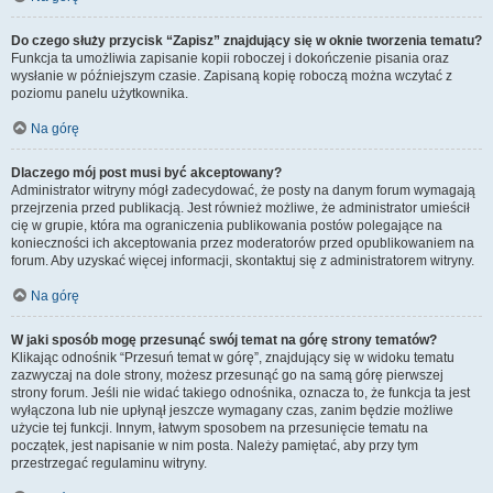
Do czego służy przycisk “Zapisz” znajdujący się w oknie tworzenia tematu?
Funkcja ta umożliwia zapisanie kopii roboczej i dokończenie pisania oraz
wysłanie w późniejszym czasie. Zapisaną kopię roboczą można wczytać z
poziomu panelu użytkownika.
Na górę
Dlaczego mój post musi być akceptowany?
Administrator witryny mógł zadecydować, że posty na danym forum wymagają
przejrzenia przed publikacją. Jest również możliwe, że administrator umieścił
cię w grupie, która ma ograniczenia publikowania postów polegające na
konieczności ich akceptowania przez moderatorów przed opublikowaniem na
forum. Aby uzyskać więcej informacji, skontaktuj się z administratorem witryny.
Na górę
W jaki sposób mogę przesunąć swój temat na górę strony tematów?
Klikając odnośnik “Przesuń temat w górę”, znajdujący się w widoku tematu
zazwyczaj na dole strony, możesz przesunąć go na samą górę pierwszej
strony forum. Jeśli nie widać takiego odnośnika, oznacza to, że funkcja ta jest
wyłączona lub nie upłynął jeszcze wymagany czas, zanim będzie możliwe
użycie tej funkcji. Innym, łatwym sposobem na przesunięcie tematu na
początek, jest napisanie w nim posta. Należy pamiętać, aby przy tym
przestrzegać regulaminu witryny.