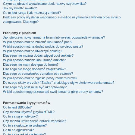
Czym są obrazki wyświetlane obok nazwy użytkownika?
Jak wyświetlić awatar?
Co to jest ranga i jak można ją zmienić?
Podczas próby wysłania wiadomości e-mail do użytkownika witryna prosi mnie o
zalogowanie. Dlaczego?
Problemy z pisaniem
Jak utworzyć nowy temat na forum lub wysłać odpowiedź w temacie?
W jaki sposób można zmienić lub usunąć post?
W jaki sposób można dodać podpis do swojego posta?
W jaki sposób można utworzyć ankietę?
Dlaczego nie można dodać więcej opcji ankiety?
W jaki sposób zmienić lub usunąć ankietę?
Dlaczego nie mam dostępu do forum?
Dlaczego nie mogę dodawać załączników?
Dlaczego otrzymałem/otrzymałam ostrzeżenie?
W jaki sposób można zgłosić posty moderatorowi?
Do czego służy przycisk “Zapisz” znajdujący się w oknie tworzenia tematu?
Dlaczego mój post musi być akceptowany?
W jaki sposób mogę przesunąć swój temat na górę strony tematów?
Formatowanie i typy tematów
Co to jest BBCode?
Czy można używać języka HTML?
Co to są są emotikony?
Czy można umieszczać obrazki w poście?
Co to są ogłoszenia globalne?
Co to są ogłoszenia?
Co to są przyklejone tematy?