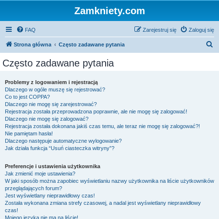
Zamkniety.com
FAQ
Zarejestruj się
Zaloguj się
S
Strona główna
Często zadawane pytania
z
Często zadawane pytania
u
k
Problemy z logowaniem i rejestracją
Dlaczego w ogóle muszę się rejestrować?
a
Co to jest COPPA?
j
Dlaczego nie mogę się zarejestrować?
Rejestracja została przeprowadzona poprawnie, ale nie mogę się zalogować!
Dlaczego nie mogę się zalogować?
Rejestracja została dokonana jakiś czas temu, ale teraz nie mogę się zalogować?!
Nie pamiętam hasła!
Dlaczego następuje automatyczne wylogowanie?
Jak działa funkcja “Usuń ciasteczka witryny”?
Preferencje i ustawienia użytkownika
Jak zmienić moje ustawienia?
W jaki sposób można zapobiec wyświetlaniu nazwy użytkownika na liście użytkowników
przeglądających forum?
Jest wyświetlany nieprawidłowy czas!
Została wykonana zmiana strefy czasowej, a nadal jest wyświetlany nieprawidłowy
czas!
Mojego języka nie ma na liście!