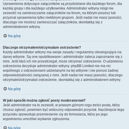
Uprawnienia dotyczące załączników są przydzielane dla każdego forum, dla
każdej grupy i dla każdego użytkownika. Administrator witryny mógł nie
zezwolić na zamieszczanie załączników na forum, na którym piszesz lub
przyznał uprawnienia tylko niektórym grupom. Jeśli nadal nie masz jasności,
dlaczego nie możesz zamieszczać załączników, skontaktuj się z
administratorem witryny.
Na górę
Dlaczego otrzymałem/otrzymałam ostrzeżenie?
Każdy administrator witryny ma swoje zasady i regulaminy obowiązujące na
danej witrynie. Są one opublikowane i administrator zaleca zapoznanie się z
nimi. Jeśli ktoś ich nie przestrzegał, może otrzymać ostrzeżenie. O udzieleniu
ostrzeżenia decyduje administrator witryny. phpBB Limited nie ma nic
wspólnego z ostrzeżeniami udzielanymi na tej witrynie i nie ponosi żadnej
odpowiedzialności związanej z nimi. Jeśli nadal nie masz jasności, dlaczego
otrzymałeś/otrzymałaś ostrzeżenie, skontaktuj się z administratorem witryny.
Na górę
W jaki sposób można zgłosić posty moderatorowi?
Jeśli administrator na to zezwolił, w prawym górnym rogu treści posta, który
chcesz zgłosić, powinien być widoczny odpowiedni przycisk. Naciśnięcie tego
przycisku spowoduje przeniesienie cię do formularza, który po jego
wypełnieniu umożliwi wysłanie zgłoszenia.
Na górę