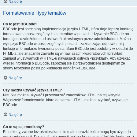
Na górę
Formatowanie i typy tematów
Co to jest BBCode?
BBCode jest specjalną implementacją języka HTML, która daje lepszą kontrolę
formatowania poszczególnych elementów w postach. Używanie BBCode na
forum jest uzależnione od ustawień określanych przez administratora. Można
wyłączyć BBCode w poszczególnych postach, zaznaczając odpowiednią
funkcję w formularzu tworzenia posta. Sam BBCode jest podobny w składni do
HTML-a, ale znaczniki zawarte są w nawiasach kwadratowych [przykład]
zamiast w używanych w HTML-u nawiasach ostrych <przykład>. Aby uzyskać
więcej informacji o BBCode, zapoznaj się z przewodnikiem dostępnym ze
strony tworzenia posta po kliknięciu odnośnika
BBCode
.
Na górę
Czy można używać języka HTML?
Nie. Nie można używać i przetwarzać znaczników HTML na tej witrynie.
Większość formatowania, które dostarcza HTML, można uzyskać, używając
BBCode.
Na górę
Co to są są emotikony?
Emotikony, zwane też uśmieszkami, to małe obrazki, które mogą być użyte do
wyrażania emocji. Do wyrażania emocji można też stosować krótkie kody, np. :)