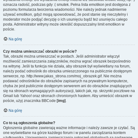
oznacza radość, podczas gdy :( smutek. Pełna lista emotikon jest dostępna z
poziomu formularza tworzenia wiadomości. Nie należy jednak nadmiernie
używać emotikon, gdyż mogą spowodować, że post stanie się nieczytelny i
moderator może podjąć decyzję o ich usunięciu bądź też usunięciu całego
posta. Administrator witryny może określić dopuszczalny limit emotikon w
poście.
Na górę
Czy można umieszczać obrazki w poście?
Tak, obrazki można umieszczać w postach. Jeśli administrator włączył
możliwość zamieszczania załączników, można wgrać obrazek bezpośrednio
na witrynę. Jeśli ta funkcja nie działa, aby obrazek był wyświetlany na forum,
należy podać odnośnik do obrazka umieszczonego na publicznie dostępnym
serwerze, np. http://www.jakas_strona.com/moj_obrazek.gif. Nie można
podawać odnośników do obrazków zapisanych na prywatnym komputerze,
chyba że jest publicznie dostępnym serwerem ani do obrazków znajdujących
się na stronach wymagających autoryzacji, takich jak, np. skrzynki pocztowe na
Gmail lub Yahoo! oraz stronach chronionych hasłem. Aby umieścić obrazek w
poście, użyj znacznika BBCode
[img]
.
Na górę
Co to są ogłoszenia globalne?
Ogłoszenia globalne zawierają ważne informacje i należy zawsze je czytać. Są
one wyświetlane na górze każdego forum i w panelu zarządzania kontem
użytkownika. Uprawnienia zamieszczania ogłoszeń globalnych są nadawane