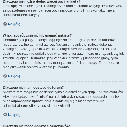
Dlaczego nie można dodać więcej opcji ankiety?
Limit opcji w ankiecie jest ustalany przez administratora witryny. Jeśli uważasz,
że potrzebujesz wstawić więcej opcji niż dozwolony limit, skontaktuj się z
administratorem witryny.
Na górę
W jaki sposób zmienić lub usunąć ankietę?
Podobnie, jak posty, ankiety mogą być zmieniane tylko przez ich autorów,
moderatorów lub administratorów. Aby zmienić ankietę, należy dokonać
zmiany pierwszego posta w wątku, z którym zawsze związana jest ankieta.
Jeśli nikt jeszcze nie oddał głosu w ankiecie, jej autor może usunąć ankietę lub
zmienić jej opcje. Jednakże, jeśli w ankiecie zostały już oddane głosy, tylko
moderatorzy lub administratorzy mogą ją zmienić, lub usunąć. Zapobiega to
modyfikowaniu ankiety w czasie jej trwania.
Na górę
Dlaczego nie mam dostępu do forum?
Niektóre fora mogą być dostępne tylko dla określonych grup lub użytkowników.
Aby przeglądać, czytać, pisać na nich lub wykonywać inne operacje, musisz
mieć odpowiednie uprawnienia. Skontaktuj się z moderatorem lub
administratorem witryny, aby ci je przydzielił.
Na górę
Dlaczego nie mogę dodawać załączników?