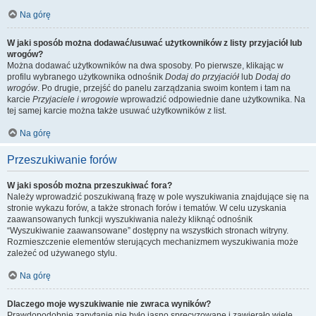
Na górę
W jaki sposób można dodawać/usuwać użytkowników z listy przyjaciół lub
wrogów?
Można dodawać użytkowników na dwa sposoby. Po pierwsze, klikając w
profilu wybranego użytkownika odnośnik
Dodaj do przyjaciół
lub
Dodaj do
wrogów
. Po drugie, przejść do panelu zarządzania swoim kontem i tam na
karcie
Przyjaciele i wrogowie
wprowadzić odpowiednie dane użytkownika. Na
tej samej karcie można także usuwać użytkowników z list.
Na górę
Przeszukiwanie forów
W jaki sposób można przeszukiwać fora?
Należy wprowadzić poszukiwaną frazę w pole wyszukiwania znajdujące się na
stronie wykazu forów, a także stronach forów i tematów. W celu uzyskania
zaawansowanych funkcji wyszukiwania należy kliknąć odnośnik
“Wyszukiwanie zaawansowane” dostępny na wszystkich stronach witryny.
Rozmieszczenie elementów sterujących mechanizmem wyszukiwania może
zależeć od używanego stylu.
Na górę
Dlaczego moje wyszukiwanie nie zwraca wyników?
Prawdopodobnie zapytanie nie było jasno sprecyzowane i zawierało wiele