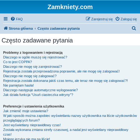
Zamkniety.com
FAQ
Zarejestruj się
Zaloguj się
S
Strona główna
Często zadawane pytania
z
Często zadawane pytania
u
k
Problemy z logowaniem i rejestracją
Dlaczego w ogóle muszę się rejestrować?
a
Co to jest COPPA?
j
Dlaczego nie mogę się zarejestrować?
Rejestracja została przeprowadzona poprawnie, ale nie mogę się zalogować!
Dlaczego nie mogę się zalogować?
Rejestracja została dokonana jakiś czas temu, ale teraz nie mogę się zalogować?!
Nie pamiętam hasła!
Dlaczego następuje automatyczne wylogowanie?
Jak działa funkcja “Usuń ciasteczka witryny”?
Preferencje i ustawienia użytkownika
Jak zmienić moje ustawienia?
W jaki sposób można zapobiec wyświetlaniu nazwy użytkownika na liście użytkowników
przeglądających forum?
Jest wyświetlany nieprawidłowy czas!
Została wykonana zmiana strefy czasowej, a nadal jest wyświetlany nieprawidłowy
czas!
Mojego języka nie ma na liście!