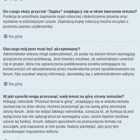
Do czego służy przycisk “Zapisz” znajdujący się w oknie tworzenia tematu?
Funkcja ta umożliwia zapisanie kopii roboczej i dokończenie pisania oraz
wysłanie w późniejszym czasie. Zapisaną kopię roboczą można wczytać z
poziomu panelu użytkownika.
Na górę
Dlaczego mój post musi być akceptowany?
Administrator witryny mógł zadecydować, że posty na danym forum wymagają
przejrzenia przed publikacją. Jest również możliwe, że administrator umieścił
cię w grupie, która ma ograniczenia publikowania postów polegające na
konieczności ich akceptowania przez moderatorów przed opublikowaniem na
forum. Aby uzyskać więcej informacji, skontaktuj się z administratorem witryny.
Na górę
W jaki sposób mogę przesunąć swój temat na górę strony tematów?
Klikając odnośnik “Przesuń temat w górę”, znajdujący się w widoku tematu
zazwyczaj na dole strony, możesz przesunąć go na samą górę pierwszej
strony forum. Jeśli nie widać takiego odnośnika, oznacza to, że funkcja ta jest
wyłączona lub nie upłynął jeszcze wymagany czas, zanim będzie możliwe
użycie tej funkcji. Innym, łatwym sposobem na przesunięcie tematu na
początek, jest napisanie w nim posta. Należy pamiętać, aby przy tym
przestrzegać regulaminu witryny.