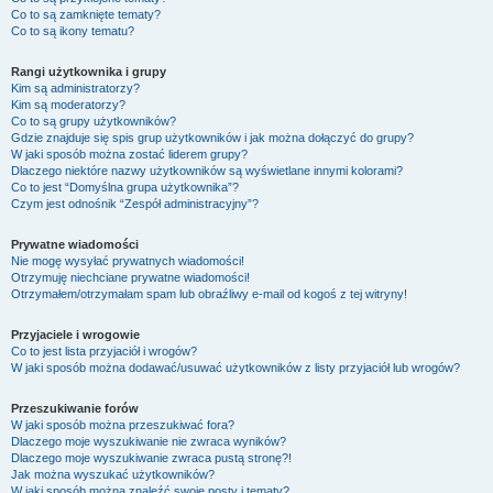
Co to są zamknięte tematy?
Co to są ikony tematu?
Rangi użytkownika i grupy
Kim są administratorzy?
Kim są moderatorzy?
Co to są grupy użytkowników?
Gdzie znajduje się spis grup użytkowników i jak można dołączyć do grupy?
W jaki sposób można zostać liderem grupy?
Dlaczego niektóre nazwy użytkowników są wyświetlane innymi kolorami?
Co to jest “Domyślna grupa użytkownika”?
Czym jest odnośnik “Zespół administracyjny”?
Prywatne wiadomości
Nie mogę wysyłać prywatnych wiadomości!
Otrzymuję niechciane prywatne wiadomości!
Otrzymałem/otrzymałam spam lub obraźliwy e-mail od kogoś z tej witryny!
Przyjaciele i wrogowie
Co to jest lista przyjaciół i wrogów?
W jaki sposób można dodawać/usuwać użytkowników z listy przyjaciół lub wrogów?
Przeszukiwanie forów
W jaki sposób można przeszukiwać fora?
Dlaczego moje wyszukiwanie nie zwraca wyników?
Dlaczego moje wyszukiwanie zwraca pustą stronę?!
Jak można wyszukać użytkowników?
W jaki sposób można znaleźć swoje posty i tematy?