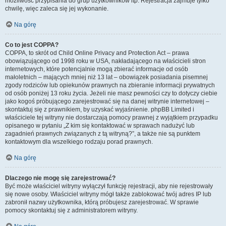
możliwość przypisania do grup użytkowników itp. Rejestracja zajmuje tylko
chwilę, więc zaleca się jej wykonanie.
Na górę
Co to jest COPPA?
COPPA, to skrót od Child Online Privacy and Protection Act – prawa
obowiązującego od 1998 roku w USA, nakładającego na właścicieli stron
internetowych, które potencjalnie mogą zbierać informacje od osób
małoletnich – mających mniej niż 13 lat – obowiązek posiadania pisemnej
zgody rodziców lub opiekunów prawnych na zbieranie informacji prywatnych
od osób poniżej 13 roku życia. Jeżeli nie masz pewności czy to dotyczy ciebie
jako kogoś próbującego zarejestrować się na danej witrynie internetowej –
skontaktuj się z prawnikiem, by uzyskać wyjaśnienie. phpBB Limited i
właściciele tej witryny nie dostarczają pomocy prawnej z wyjątkiem przypadku
opisanego w pytaniu „Z kim się kontaktować w sprawach nadużyć lub
zagadnień prawnych związanych z tą witryną?”, a także nie są punktem
kontaktowym dla wszelkiego rodzaju porad prawnych.
Na górę
Dlaczego nie mogę się zarejestrować?
Być może właściciel witryny wyłączył funkcję rejestracji, aby nie rejestrowały
się nowe osoby. Właściciel witryny mógł także zablokować twój adres IP lub
zabronił nazwy użytkownika, którą próbujesz zarejestrować. W sprawie
pomocy skontaktuj się z administratorem witryny.