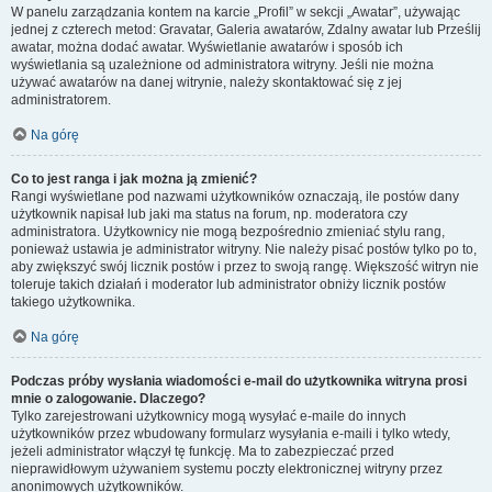
W panelu zarządzania kontem na karcie „Profil” w sekcji „Awatar”, używając
jednej z czterech metod: Gravatar, Galeria awatarów, Zdalny awatar lub Prześlij
awatar, można dodać awatar. Wyświetlanie awatarów i sposób ich
wyświetlania są uzależnione od administratora witryny. Jeśli nie można
używać awatarów na danej witrynie, należy skontaktować się z jej
administratorem.
Na górę
Co to jest ranga i jak można ją zmienić?
Rangi wyświetlane pod nazwami użytkowników oznaczają, ile postów dany
użytkownik napisał lub jaki ma status na forum, np. moderatora czy
administratora. Użytkownicy nie mogą bezpośrednio zmieniać stylu rang,
ponieważ ustawia je administrator witryny. Nie należy pisać postów tylko po to,
aby zwiększyć swój licznik postów i przez to swoją rangę. Większość witryn nie
toleruje takich działań i moderator lub administrator obniży licznik postów
takiego użytkownika.
Na górę
Podczas próby wysłania wiadomości e-mail do użytkownika witryna prosi
mnie o zalogowanie. Dlaczego?
Tylko zarejestrowani użytkownicy mogą wysyłać e-maile do innych
użytkowników przez wbudowany formularz wysyłania e-maili i tylko wtedy,
jeżeli administrator włączył tę funkcję. Ma to zabezpieczać przed
nieprawidłowym używaniem systemu poczty elektronicznej witryny przez
anonimowych użytkowników.