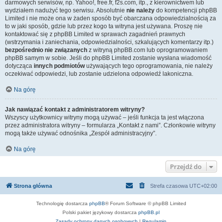
darmowych serwisów, np. Yahoo!, free.fr, f2s.com, itp., z kierownictwem lub
wydziałem nadużyć tego serwisu. Absolutnie
nie należy
do kompetencji phpBB
Limited i nie może ona w żaden sposób być obarczana odpowiedzialnością za
to w jaki sposób, gdzie lub przez kogo ta witryna jest używana. Proszę nie
kontaktować się z phpBB Limited w sprawach zagadnień prawnych
(wstrzymania i zaniechania, odpowiedzialności, szkalujących komentarzy itp.)
bezpośrednio nie związanych
z witryną phpBB.com lub oprogramowaniem
phpBB samym w sobie. Jeśli do phpBB Limited zostanie wysłana wiadomość
dotycząca
innych podmiotów
używających tego oprogramowania, nie należy
oczekiwać odpowiedzi, lub zostanie udzielona odpowiedź lakoniczna.
Na górę
Jak nawiązać kontakt z administratorem witryny?
Wszyscy użytkownicy witryny mogą używać – jeśli funkcja ta jest włączona
przez administratora witryny – formularza „Kontakt z nami”. Członkowie witryny
mogą także używać odnośnika „Zespół administracyjny”.
Na górę
Przejdź do
Strona główna
Strefa czasowa
UTC+02:00
Technologię dostarcza
phpBB
® Forum Software © phpBB Limited
Polski pakiet językowy dostarcza
phpBB.pl
Zasady ochrony danych osobowych
|
Regulamin