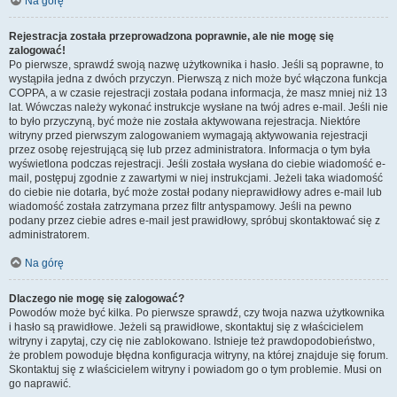
Na górę
Rejestracja została przeprowadzona poprawnie, ale nie mogę się
zalogować!
Po pierwsze, sprawdź swoją nazwę użytkownika i hasło. Jeśli są poprawne, to
wystąpiła jedna z dwóch przyczyn. Pierwszą z nich może być włączona funkcja
COPPA, a w czasie rejestracji została podana informacja, że masz mniej niż 13
lat. Wówczas należy wykonać instrukcje wysłane na twój adres e-mail. Jeśli nie
to było przyczyną, być może nie została aktywowana rejestracja. Niektóre
witryny przed pierwszym zalogowaniem wymagają aktywowania rejestracji
przez osobę rejestrującą się lub przez administratora. Informacja o tym była
wyświetlona podczas rejestracji. Jeśli została wysłana do ciebie wiadomość e-
mail, postępuj zgodnie z zawartymi w niej instrukcjami. Jeżeli taka wiadomość
do ciebie nie dotarła, być może został podany nieprawidłowy adres e-mail lub
wiadomość została zatrzymana przez filtr antyspamowy. Jeśli na pewno
podany przez ciebie adres e-mail jest prawidłowy, spróbuj skontaktować się z
administratorem.
Na górę
Dlaczego nie mogę się zalogować?
Powodów może być kilka. Po pierwsze sprawdź, czy twoja nazwa użytkownika
i hasło są prawidłowe. Jeżeli są prawidłowe, skontaktuj się z właścicielem
witryny i zapytaj, czy cię nie zablokowano. Istnieje też prawdopodobieństwo,
że problem powoduje błędna konfiguracja witryny, na której znajduje się forum.
Skontaktuj się z właścicielem witryny i powiadom go o tym problemie. Musi on
go naprawić.