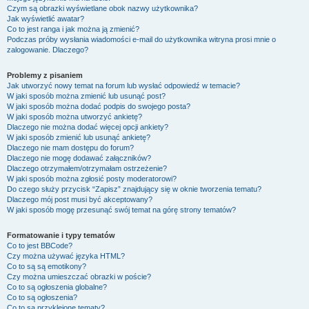
Czym są obrazki wyświetlane obok nazwy użytkownika?
Jak wyświetlić awatar?
Co to jest ranga i jak można ją zmienić?
Podczas próby wysłania wiadomości e-mail do użytkownika witryna prosi mnie o
zalogowanie. Dlaczego?
Problemy z pisaniem
Jak utworzyć nowy temat na forum lub wysłać odpowiedź w temacie?
W jaki sposób można zmienić lub usunąć post?
W jaki sposób można dodać podpis do swojego posta?
W jaki sposób można utworzyć ankietę?
Dlaczego nie można dodać więcej opcji ankiety?
W jaki sposób zmienić lub usunąć ankietę?
Dlaczego nie mam dostępu do forum?
Dlaczego nie mogę dodawać załączników?
Dlaczego otrzymałem/otrzymałam ostrzeżenie?
W jaki sposób można zgłosić posty moderatorowi?
Do czego służy przycisk “Zapisz” znajdujący się w oknie tworzenia tematu?
Dlaczego mój post musi być akceptowany?
W jaki sposób mogę przesunąć swój temat na górę strony tematów?
Formatowanie i typy tematów
Co to jest BBCode?
Czy można używać języka HTML?
Co to są są emotikony?
Czy można umieszczać obrazki w poście?
Co to są ogłoszenia globalne?
Co to są ogłoszenia?
Co to są przyklejone tematy?