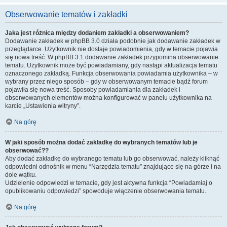
Obserwowanie tematów i zakładki
Jaka jest różnica między dodaniem zakładki a obserwowaniem?
Dodawanie zakładek w phpBB 3.0 działa podobnie jak dodawanie zakładek w
przeglądarce. Użytkownik nie dostaje powiadomienia, gdy w temacie pojawia
się nowa treść. W phpBB 3.1 dodawanie zakładek przypomina obserwowanie
tematu. Użytkownik może być powiadamiany, gdy nastąpi aktualizacja tematu
oznaczonego zakładką. Funkcja obserwowania powiadamia użytkownika – w
wybrany przez niego sposób – gdy w obserwowanym temacie bądź forum
pojawiła się nowa treść. Sposoby powiadamiania dla zakładek i
obserwowanych elementów można konfigurować w panelu użytkownika na
karcie „Ustawienia witryny”.
Na górę
W jaki sposób można dodać zakładkę do wybranych tematów lub je
obserwować??
Aby dodać zakładkę do wybranego tematu lub go obserwować, należy kliknąć
odpowiedni odnośnik w menu “Narzędzia tematu” znajdujące się na górze i na
dole wątku.
Udzielenie odpowiedzi w temacie, gdy jest aktywna funkcja “Powiadamiaj o
opublikowaniu odpowiedzi” spowoduje włączenie obserwowania tematu.
Na górę