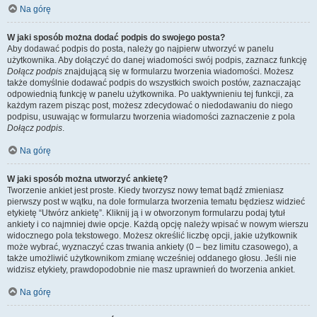
Na górę
W jaki sposób można dodać podpis do swojego posta?
Aby dodawać podpis do posta, należy go najpierw utworzyć w panelu
użytkownika. Aby dołączyć do danej wiadomości swój podpis, zaznacz funkcję
Dołącz podpis
znajdującą się w formularzu tworzenia wiadomości. Możesz
także domyślnie dodawać podpis do wszystkich swoich postów, zaznaczając
odpowiednią funkcję w panelu użytkownika. Po uaktywnieniu tej funkcji, za
każdym razem pisząc post, możesz zdecydować o niedodawaniu do niego
podpisu, usuwając w formularzu tworzenia wiadomości zaznaczenie z pola
Dołącz podpis
.
Na górę
W jaki sposób można utworzyć ankietę?
Tworzenie ankiet jest proste. Kiedy tworzysz nowy temat bądź zmieniasz
pierwszy post w wątku, na dole formularza tworzenia tematu będziesz widzieć
etykietę “Utwórz ankietę”. Kliknij ją i w otworzonym formularzu podaj tytuł
ankiety i co najmniej dwie opcje. Każdą opcję należy wpisać w nowym wierszu
widocznego pola tekstowego. Możesz określić liczbę opcji, jakie użytkownik
może wybrać, wyznaczyć czas trwania ankiety (0 – bez limitu czasowego), a
także umożliwić użytkownikom zmianę wcześniej oddanego głosu. Jeśli nie
widzisz etykiety, prawdopodobnie nie masz uprawnień do tworzenia ankiet.
Na górę