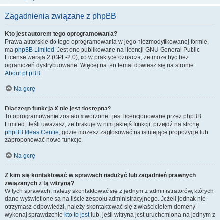
Zagadnienia związane z phpBB
Kto jest autorem tego oprogramowania?
Prawa autorskie do tego oprogramowania w jego niezmodyfikowanej formie,
ma
phpBB Limited
. Jest ono publikowane na licencji GNU General Public
License wersja 2 (GPL-2.0), co w praktyce oznacza, że może być bez
ograniczeń dystrybuowane. Więcej na ten temat dowiesz się na stronie
About phpBB
.
Na górę
Dlaczego funkcja X nie jest dostępna?
To oprogramowanie zostało stworzone i jest licencjonowane przez phpBB
Limited. Jeśli uważasz, że brakuje w nim jakiejś funkcji, przejdź na stronę
phpBB Ideas Centre
, gdzie możesz zagłosować na istniejące propozycje lub
zaproponować nowe funkcje.
Na górę
Z kim się kontaktować w sprawach nadużyć lub zagadnień prawnych
związanych z tą witryną?
W tych sprawach, należy skontaktować się z jednym z administratorów, których
dane wyświetlone są na liście zespołu administracyjnego. Jeżeli jednak nie
otrzymasz odpowiedzi, należy skontaktować się z właścicielem domeny –
wykonaj sprawdzenie
kto to jest
lub, jeśli witryna jest uruchomiona na jednym z