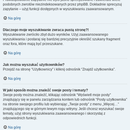
podobnych zwrotów niezindeksowanych przez phpBB. Dokładnie sprecyzuj
zapytanie – użyj funkcji dostępnych w wyszukiwaniu zaawansowanym.
Na górę
Dlaczego moje wyszukiwanie zwraca pustą stronę?!
Wyszukiwanie zwróciło zbyt dużo wyników. Użyj zaawansowanego
wyszukiwania i postaraj się bardziej precyzyjnie określić szukany fragment
oraz fora, które mają być przeszukane.
Na górę
Jak można wyszukać użytkowników?
Przejdź na stronę “Użytkownicy” i kliknij odnośnik “Znajdź użytkownika”.
Na górę
W jaki sposób można znaleźć swoje posty i tematy?
Swoje posty można znaleźć, klikając odnośnik “Wyświetl moje posty”
znajdujący się w panelu zarządzania kontem lub odnośnik “Posty użytkownika”
na stronie swojego profilu lub wybierając „Twoje posty” z menu „Więcej…”
znajdującego się w górnym lewym rogu witryny. Jeśli chcesz wyszukać swoje
tematy, użyj strony wyszukiwania zaawansowanego i skorzystaj z
odpowiednich funkcji.
Na górę