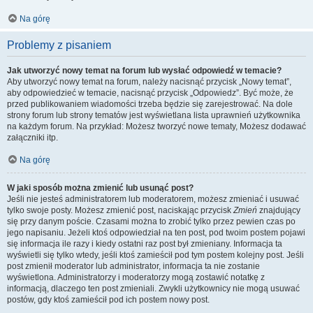
Na górę
Problemy z pisaniem
Jak utworzyć nowy temat na forum lub wysłać odpowiedź w temacie?
Aby utworzyć nowy temat na forum, należy nacisnąć przycisk „Nowy temat”,
aby odpowiedzieć w temacie, nacisnąć przycisk „Odpowiedz”. Być może, że
przed publikowaniem wiadomości trzeba będzie się zarejestrować. Na dole
strony forum lub strony tematów jest wyświetlana lista uprawnień użytkownika
na każdym forum. Na przykład: Możesz tworzyć nowe tematy, Możesz dodawać
załączniki itp.
Na górę
W jaki sposób można zmienić lub usunąć post?
Jeśli nie jesteś administratorem lub moderatorem, możesz zmieniać i usuwać
tylko swoje posty. Możesz zmienić post, naciskając przycisk
Zmień
znajdujący
się przy danym poście. Czasami można to zrobić tylko przez pewien czas po
jego napisaniu. Jeżeli ktoś odpowiedział na ten post, pod twoim postem pojawi
się informacja ile razy i kiedy ostatni raz post był zmieniany. Informacja ta
wyświetli się tylko wtedy, jeśli ktoś zamieścił pod tym postem kolejny post. Jeśli
post zmienił moderator lub administrator, informacja ta nie zostanie
wyświetlona. Administratorzy i moderatorzy mogą zostawić notatkę z
informacją, dlaczego ten post zmieniali. Zwykli użytkownicy nie mogą usuwać
postów, gdy ktoś zamieścił pod ich postem nowy post.