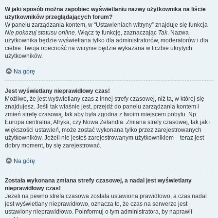
W jaki sposób można zapobiec wyświetlaniu nazwy użytkownika na liście
użytkowników przeglądających forum?
W panelu zarządzania kontem, w “Ustawieniach witryny” znajduje się funkcja
Nie pokazuj statusu online
. Włącz tę funkcję, zaznaczając
Tak
. Nazwa
użytkownika będzie wyświetlana tylko dla administratorów, moderatorów i dla
ciebie. Twoja obecność na witrynie będzie wykazana w liczbie ukrytych
użytkowników.
Na górę
Jest wyświetlany nieprawidłowy czas!
Możliwe, że jest wyświetlany czas z innej strefy czasowej, niż ta, w której się
znajdujesz. Jeśli tak właśnie jest, przejdź do panelu zarządzania kontem i
zmień strefę czasową, tak aby była zgodna z twoim miejscem pobytu. Np.
Europa centralna, Afryka, czy Nowa Zelandia. Zmiana strefy czasowej, tak jak i
większości ustawień, może zostać wykonana tylko przez zarejestrowanych
użytkowników. Jeżeli nie jesteś zarejestrowanym użytkownikiem – teraz jest
dobry moment, by się zarejestrować.
Na górę
Została wykonana zmiana strefy czasowej, a nadal jest wyświetlany
nieprawidłowy czas!
Jeżeli na pewno strefa czasowa została ustawiona prawidłowo, a czas nadal
jest wyświetlany nieprawidłowo, oznacza to, że czas na serwerze jest
ustawiony nieprawidłowo. Poinformuj o tym administratora, by naprawił