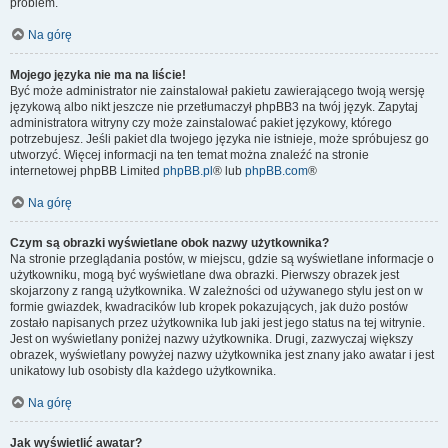
problem.
Na górę
Mojego języka nie ma na liście!
Być może administrator nie zainstalował pakietu zawierającego twoją wersję
językową albo nikt jeszcze nie przetłumaczył phpBB3 na twój język. Zapytaj
administratora witryny czy może zainstalować pakiet językowy, którego
potrzebujesz. Jeśli pakiet dla twojego języka nie istnieje, może spróbujesz go
utworzyć. Więcej informacji na ten temat można znaleźć na stronie
internetowej phpBB Limited
phpBB.pl
® lub
phpBB.com
®
Na górę
Czym są obrazki wyświetlane obok nazwy użytkownika?
Na stronie przeglądania postów, w miejscu, gdzie są wyświetlane informacje o
użytkowniku, mogą być wyświetlane dwa obrazki. Pierwszy obrazek jest
skojarzony z rangą użytkownika. W zależności od używanego stylu jest on w
formie gwiazdek, kwadracików lub kropek pokazujących, jak dużo postów
zostało napisanych przez użytkownika lub jaki jest jego status na tej witrynie.
Jest on wyświetlany poniżej nazwy użytkownika. Drugi, zazwyczaj większy
obrazek, wyświetlany powyżej nazwy użytkownika jest znany jako awatar i jest
unikatowy lub osobisty dla każdego użytkownika.
Na górę
Jak wyświetlić awatar?