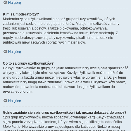
Na górę
Kim są moderatorzy?
Moderatorzy są użytkownikami albo też grupami użytkowników, których
zadaniem jest codzienne przeglądanie forów. Mają oni możliwość zmiany
treści lub usuwania postów, a także blokowania, odblokowywania,
przenoszenia, usuwania i dzielenia tematów na forum, które moderują. Z
reguły moderatorzy czuwają, aby użytkownicy pisali na temat oraz nie
publikowali niewłaściwych i obraźliwych materiałów.
Na górę
Co to są grupy użytkowników?
Grupy użytkowników, to grupy, na jakie administratorzy dzielą całą społeczność
witryny, aby łatwiej było nimi zarządzać. Każdy użytkownik może należeć do
wielu grup, a każda grupa może mieć swoje własne uprawnienia. Dzięki temu
administratorzy mogą łatwo zmieniać uprawnienia wielu użytkowników naraz,
nadawać uprawnienia moderatora lub dawać dostęp użytkownikom do
prywatnego forum.
Na górę
Gdzie znajduje się spis grup użytkowników i jak można dołączyć do grupy?
Spis grup użytkowników można zobaczyć, otwierając kartę
Grupy
znajdującą
się w panelu zarządzania kontem, który otwiera się po kliknięciu odnośnika
Moje konto
. Nie wszystkie grupy są dostępne dla każdego. Niektóre mogą