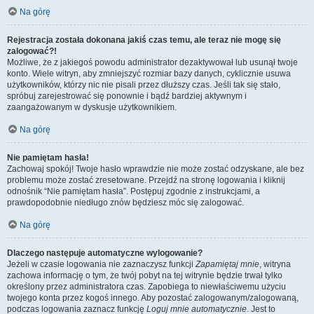
Na górę
Rejestracja została dokonana jakiś czas temu, ale teraz nie mogę się
zalogować?!
Możliwe, że z jakiegoś powodu administrator dezaktywował lub usunął twoje
konto. Wiele witryn, aby zmniejszyć rozmiar bazy danych, cyklicznie usuwa
użytkowników, którzy nic nie pisali przez dłuższy czas. Jeśli tak się stało,
spróbuj zarejestrować się ponownie i bądź bardziej aktywnym i
zaangażowanym w dyskusje użytkownikiem.
Na górę
Nie pamiętam hasła!
Zachowaj spokój! Twoje hasło wprawdzie nie może zostać odzyskane, ale bez
problemu może zostać zresetowane. Przejdź na stronę logowania i kliknij
odnośnik “Nie pamiętam hasła”. Postępuj zgodnie z instrukcjami, a
prawdopodobnie niedługo znów będziesz móc się zalogować.
Na górę
Dlaczego następuje automatyczne wylogowanie?
Jeżeli w czasie logowania nie zaznaczysz funkcji
Zapamiętaj mnie
, witryna
zachowa informację o tym, że twój pobyt na tej witrynie będzie trwał tylko
określony przez administratora czas. Zapobiega to niewłaściwemu użyciu
twojego konta przez kogoś innego. Aby pozostać zalogowanym/zalogowaną,
podczas logowania zaznacz funkcję
Loguj mnie automatycznie
. Jest to