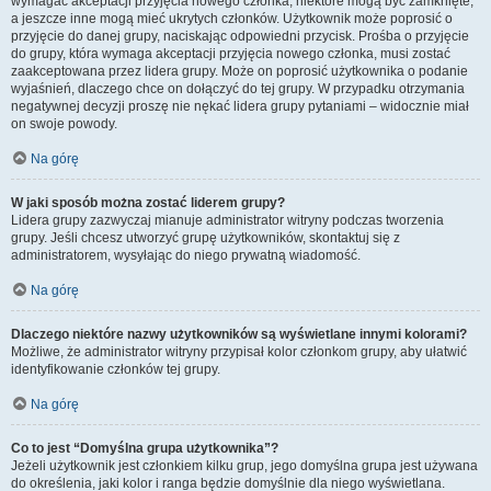
wymagać akceptacji przyjęcia nowego członka, niektóre mogą być zamknięte,
a jeszcze inne mogą mieć ukrytych członków. Użytkownik może poprosić o
przyjęcie do danej grupy, naciskając odpowiedni przycisk. Prośba o przyjęcie
do grupy, która wymaga akceptacji przyjęcia nowego członka, musi zostać
zaakceptowana przez lidera grupy. Może on poprosić użytkownika o podanie
wyjaśnień, dlaczego chce on dołączyć do tej grupy. W przypadku otrzymania
negatywnej decyzji proszę nie nękać lidera grupy pytaniami – widocznie miał
on swoje powody.
Na górę
W jaki sposób można zostać liderem grupy?
Lidera grupy zazwyczaj mianuje administrator witryny podczas tworzenia
grupy. Jeśli chcesz utworzyć grupę użytkowników, skontaktuj się z
administratorem, wysyłając do niego prywatną wiadomość.
Na górę
Dlaczego niektóre nazwy użytkowników są wyświetlane innymi kolorami?
Możliwe, że administrator witryny przypisał kolor członkom grupy, aby ułatwić
identyfikowanie członków tej grupy.
Na górę
Co to jest “Domyślna grupa użytkownika”?
Jeżeli użytkownik jest członkiem kilku grup, jego domyślna grupa jest używana
do określenia, jaki kolor i ranga będzie domyślnie dla niego wyświetlana.