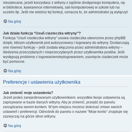
niezalecane, jeżeli korzystasz z witryny z ogólnie dostępnego komputera, np.
w bibliotece, kawiarence internetowej, sali komputerowej w szkole lub na
uczelni itp. Jeśli nie widzisz tej funkcji, oznacza to, że administrator ją wyłączył.
Na górę
Jak działa funkcja “Usuń ciasteczka witryny”?
Funkcja “Usuń ciasteczka witryny” usuwa ciasteczka utworzone przez phpBB
dzięki, którym użytkownik jest autoryzowany i logowany do witryny. Dostarczają
one również funkcję – jeśli została włączona przez administratora witryny –
śledzenia przeczytanych i nieprzeczytanych przez użytkownika postów. Jeśli
występują problemy z logowaniem/wylogowaniem, usunięcie ciasteczek może
być pomocne.
Na górę
Preferencje i ustawienia użytkownika
Jak zmienić moje ustawienia?
Jeżeli jesteś zarejestrowanym użytkownikiem, wszystkie twoje ustawienia są
zapisywane w bazie danych witryny. Aby je zmienić, przejdź do panelu
zarządzania swoim kontem. W tym miejscu możesz dokonać zmian swoich
ustawień i preferencji. Odnośnik do panelu o nazwie “Moje konto” znajduje się
zazwyczaj na górze stron witryny.
Na górę