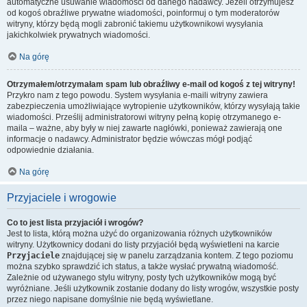
automatyczne usuwanie wiadomości od danego nadawcy. Jeżeli otrzymujesz
od kogoś obraźliwe prywatne wiadomości, poinformuj o tym moderatorów
witryny, którzy będą mogli zabronić takiemu użytkownikowi wysyłania
jakichkolwiek prywatnych wiadomości.
Na górę
Otrzymałem/otrzymałam spam lub obraźliwy e-mail od kogoś z tej witryny!
Przykro nam z tego powodu. System wysyłania e-maili witryny zawiera
zabezpieczenia umożliwiające wytropienie użytkowników, którzy wysyłają takie
wiadomości. Prześlij administratorowi witryny pełną kopię otrzymanego e-
maila – ważne, aby były w niej zawarte nagłówki, ponieważ zawierają one
informacje o nadawcy. Administrator będzie wówczas mógł podjąć
odpowiednie działania.
Na górę
Przyjaciele i wrogowie
Co to jest lista przyjaciół i wrogów?
Jest to lista, którą można użyć do organizowania różnych użytkowników
witryny. Użytkownicy dodani do listy przyjaciół będą wyświetleni na karcie
Przyjaciele
znajdującej się w panelu zarządzania kontem. Z tego poziomu
można szybko sprawdzić ich status, a także wysłać prywatną wiadomość.
Zależnie od używanego stylu witryny, posty tych użytkowników mogą być
wyróżniane. Jeśli użytkownik zostanie dodany do listy wrogów, wszystkie posty
przez niego napisane domyślnie nie będą wyświetlane.