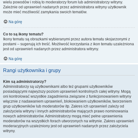
wielu powodów i robią to moderatorzy forum lub administratorzy witryny.
Zależnie od uprawnień nadanych przez administratora witryny użytkownik
może mieć możliwość zamykania swoich tematów.
Na górę
Co to są ikony tematu?
Ikony tematu są obrazkami wybieranymi przez autora tematu skojarzonymi z
postami – sugerują ich treść. Możliwość korzystania z ikon tematu uzależniona
jest od uprawnień nadanych przez administratora witryny.
Na górę
Rangi użytkownika i grupy
Kim są administratorzy?
Administratorzy są użytkownikami albo też grupami użytkowników
posiadającymi najwyższy poziom uprawnień kontrolnych całej witryny. Mogą
oni kontrolować wszystkie zagadnienia związane z funkcjonowaniem witryny
włącznie z nadawaniem uprawnień, blokowaniem użytkowników, tworzeniem
grup użytkowników lub moderatorów itp. Zakres ich uprawnień zależy od
założyciela witryny i innych administratorów mających prawo nominowania
nowych administratorów. Administratorzy mogą mieć pełne uprawnienia
moderatorów na wszystkich forach utworzonych na witrynie. Zakres uprawnień
moderacyjnych uzależniony jest od uprawnień nadanych przez założyciela
witryny.