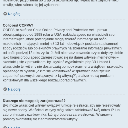
możliwość przypisania do grup użytkowników itp. Rejestracja zajmuje tylko
chwilę, więc zaleca się jej wykonanie.
Na górę
Co to jest COPPA?
COPPA, to skrót od Child Online Privacy and Protection Act – prawa
obowiązującego od 1998 roku w USA, nakładającego na właścicieli stron
internetowych, które potencjalnie mogą zbierać informacje od osób
małoletnich – mających mniej niż 13 lat – obowiązek posiadania pisemnej
zgody rodziców lub opiekunów prawnych na zbieranie informacji prywatnych
od osób poniżej 13 roku życia. Jeżeli nie masz pewności czy to dotyczy ciebie
jako kogoś próbującego zarejestrować się na danej witrynie internetowej –
skontaktuj się z prawnikiem, by uzyskać wyjaśnienie. phpBB Limited i
właściciele tej witryny nie dostarczają pomocy prawnej z wyjątkiem przypadku
opisanego w pytaniu „Z kim się kontaktować w sprawach nadużyć lub
zagadnień prawnych związanych z tą witryną?”, a także nie są punktem
kontaktowym dla wszelkiego rodzaju porad prawnych.
Na górę
Dlaczego nie mogę się zarejestrować?
Być może właściciel witryny wyłączył funkcję rejestracji, aby nie rejestrowały
się nowe osoby. Właściciel witryny mógł także zablokować twój adres IP lub
zabronił nazwy użytkownika, którą próbujesz zarejestrować. W sprawie
pomocy skontaktuj się z administratorem witryny.