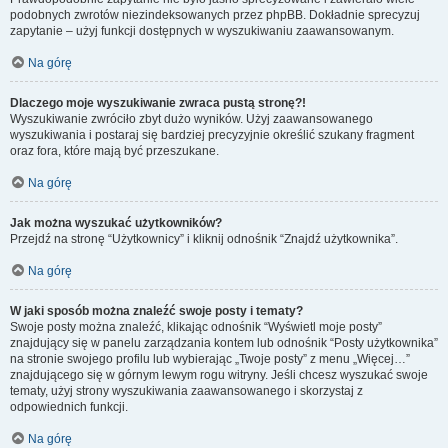
podobnych zwrotów niezindeksowanych przez phpBB. Dokładnie sprecyzuj
zapytanie – użyj funkcji dostępnych w wyszukiwaniu zaawansowanym.
Na górę
Dlaczego moje wyszukiwanie zwraca pustą stronę?!
Wyszukiwanie zwróciło zbyt dużo wyników. Użyj zaawansowanego
wyszukiwania i postaraj się bardziej precyzyjnie określić szukany fragment
oraz fora, które mają być przeszukane.
Na górę
Jak można wyszukać użytkowników?
Przejdź na stronę “Użytkownicy” i kliknij odnośnik “Znajdź użytkownika”.
Na górę
W jaki sposób można znaleźć swoje posty i tematy?
Swoje posty można znaleźć, klikając odnośnik “Wyświetl moje posty”
znajdujący się w panelu zarządzania kontem lub odnośnik “Posty użytkownika”
na stronie swojego profilu lub wybierając „Twoje posty” z menu „Więcej…”
znajdującego się w górnym lewym rogu witryny. Jeśli chcesz wyszukać swoje
tematy, użyj strony wyszukiwania zaawansowanego i skorzystaj z
odpowiednich funkcji.
Na górę