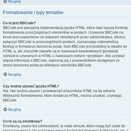
Na górę
Formatowanie i typy tematów
Co to jest BBCode?
BBCode jest specjalną implementacją języka HTML, która daje lepszą kontrolę
formatowania poszczególnych elementów w postach. Używanie BBCode na
forum jest uzależnione od ustawień określanych przez administratora. Można
wyłączyć BBCode w poszczególnych postach, zaznaczając odpowiednią
funkcję w formularzu tworzenia posta. Sam BBCode jest podobny w składni do
HTML-a, ale znaczniki zawarte są w nawiasach kwadratowych [przykład]
zamiast w używanych w HTML-u nawiasach ostrych <przykład>. Aby uzyskać
więcej informacji o BBCode, zapoznaj się z przewodnikiem dostępnym ze
strony tworzenia posta po kliknięciu odnośnika
BBCode
.
Na górę
Czy można używać języka HTML?
Nie. Nie można używać i przetwarzać znaczników HTML na tej witrynie.
Większość formatowania, które dostarcza HTML, można uzyskać, używając
BBCode.
Na górę
Co to są są emotikony?
Emotikony, zwane też uśmieszkami, to małe obrazki, które mogą być użyte do
wyrażania emocji. Do wyrażania emocji można też stosować krótkie kody, np. :)