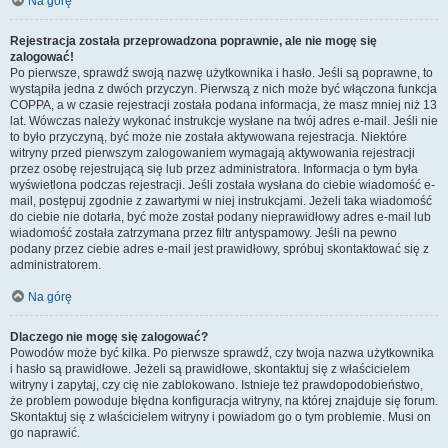
Na górę
Rejestracja została przeprowadzona poprawnie, ale nie mogę się
zalogować!
Po pierwsze, sprawdź swoją nazwę użytkownika i hasło. Jeśli są poprawne, to
wystąpiła jedna z dwóch przyczyn. Pierwszą z nich może być włączona funkcja
COPPA, a w czasie rejestracji została podana informacja, że masz mniej niż 13
lat. Wówczas należy wykonać instrukcje wysłane na twój adres e-mail. Jeśli nie
to było przyczyną, być może nie została aktywowana rejestracja. Niektóre
witryny przed pierwszym zalogowaniem wymagają aktywowania rejestracji
przez osobę rejestrującą się lub przez administratora. Informacja o tym była
wyświetlona podczas rejestracji. Jeśli została wysłana do ciebie wiadomość e-
mail, postępuj zgodnie z zawartymi w niej instrukcjami. Jeżeli taka wiadomość
do ciebie nie dotarła, być może został podany nieprawidłowy adres e-mail lub
wiadomość została zatrzymana przez filtr antyspamowy. Jeśli na pewno
podany przez ciebie adres e-mail jest prawidłowy, spróbuj skontaktować się z
administratorem.
Na górę
Dlaczego nie mogę się zalogować?
Powodów może być kilka. Po pierwsze sprawdź, czy twoja nazwa użytkownika
i hasło są prawidłowe. Jeżeli są prawidłowe, skontaktuj się z właścicielem
witryny i zapytaj, czy cię nie zablokowano. Istnieje też prawdopodobieństwo,
że problem powoduje błędna konfiguracja witryny, na której znajduje się forum.
Skontaktuj się z właścicielem witryny i powiadom go o tym problemie. Musi on
go naprawić.