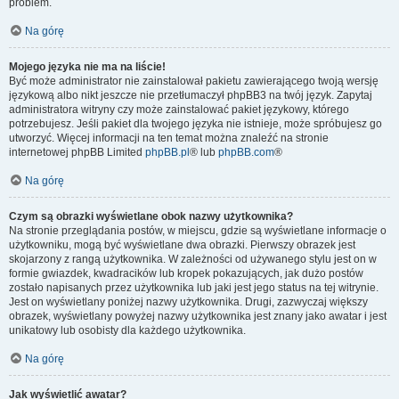
problem.
Na górę
Mojego języka nie ma na liście!
Być może administrator nie zainstalował pakietu zawierającego twoją wersję
językową albo nikt jeszcze nie przetłumaczył phpBB3 na twój język. Zapytaj
administratora witryny czy może zainstalować pakiet językowy, którego
potrzebujesz. Jeśli pakiet dla twojego języka nie istnieje, może spróbujesz go
utworzyć. Więcej informacji na ten temat można znaleźć na stronie
internetowej phpBB Limited
phpBB.pl
® lub
phpBB.com
®
Na górę
Czym są obrazki wyświetlane obok nazwy użytkownika?
Na stronie przeglądania postów, w miejscu, gdzie są wyświetlane informacje o
użytkowniku, mogą być wyświetlane dwa obrazki. Pierwszy obrazek jest
skojarzony z rangą użytkownika. W zależności od używanego stylu jest on w
formie gwiazdek, kwadracików lub kropek pokazujących, jak dużo postów
zostało napisanych przez użytkownika lub jaki jest jego status na tej witrynie.
Jest on wyświetlany poniżej nazwy użytkownika. Drugi, zazwyczaj większy
obrazek, wyświetlany powyżej nazwy użytkownika jest znany jako awatar i jest
unikatowy lub osobisty dla każdego użytkownika.
Na górę
Jak wyświetlić awatar?