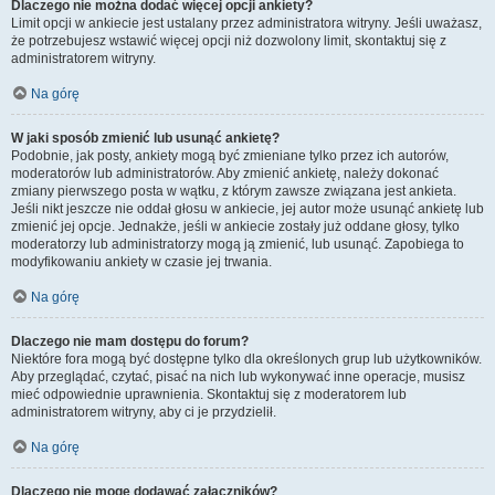
Dlaczego nie można dodać więcej opcji ankiety?
Limit opcji w ankiecie jest ustalany przez administratora witryny. Jeśli uważasz,
że potrzebujesz wstawić więcej opcji niż dozwolony limit, skontaktuj się z
administratorem witryny.
Na górę
W jaki sposób zmienić lub usunąć ankietę?
Podobnie, jak posty, ankiety mogą być zmieniane tylko przez ich autorów,
moderatorów lub administratorów. Aby zmienić ankietę, należy dokonać
zmiany pierwszego posta w wątku, z którym zawsze związana jest ankieta.
Jeśli nikt jeszcze nie oddał głosu w ankiecie, jej autor może usunąć ankietę lub
zmienić jej opcje. Jednakże, jeśli w ankiecie zostały już oddane głosy, tylko
moderatorzy lub administratorzy mogą ją zmienić, lub usunąć. Zapobiega to
modyfikowaniu ankiety w czasie jej trwania.
Na górę
Dlaczego nie mam dostępu do forum?
Niektóre fora mogą być dostępne tylko dla określonych grup lub użytkowników.
Aby przeglądać, czytać, pisać na nich lub wykonywać inne operacje, musisz
mieć odpowiednie uprawnienia. Skontaktuj się z moderatorem lub
administratorem witryny, aby ci je przydzielił.
Na górę
Dlaczego nie mogę dodawać załączników?