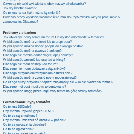
Czym są obrazki wyświetlane obok nazwy użytkownika?
Jak wyświetlić awatar?
Co to jest ranga i jak można ją zmienić?
Podczas próby wysłania wiadomości e-mail do użytkownika witryna prosi mnie o
zalogowanie. Dlaczego?
Problemy z pisaniem
Jak utworzyć nowy temat na forum lub wysłać odpowiedź w temacie?
W jaki sposób można zmienić lub usunąć post?
W jaki sposób można dodać podpis do swojego posta?
W jaki sposób można utworzyć ankietę?
Dlaczego nie można dodać więcej opcji ankiety?
W jaki sposób zmienić lub usunąć ankietę?
Dlaczego nie mam dostępu do forum?
Dlaczego nie mogę dodawać załączników?
Dlaczego otrzymałem/otrzymałam ostrzeżenie?
W jaki sposób można zgłosić posty moderatorowi?
Do czego służy przycisk “Zapisz” znajdujący się w oknie tworzenia tematu?
Dlaczego mój post musi być akceptowany?
W jaki sposób mogę przesunąć swój temat na górę strony tematów?
Formatowanie i typy tematów
Co to jest BBCode?
Czy można używać języka HTML?
Co to są są emotikony?
Czy można umieszczać obrazki w poście?
Co to są ogłoszenia globalne?
Co to są ogłoszenia?
Co to są przyklejone tematy?