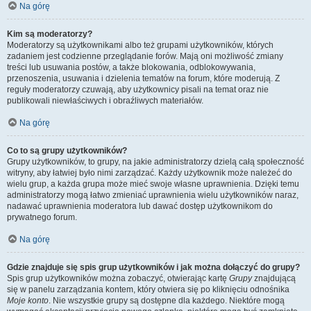
Na górę
Kim są moderatorzy?
Moderatorzy są użytkownikami albo też grupami użytkowników, których
zadaniem jest codzienne przeglądanie forów. Mają oni możliwość zmiany
treści lub usuwania postów, a także blokowania, odblokowywania,
przenoszenia, usuwania i dzielenia tematów na forum, które moderują. Z
reguły moderatorzy czuwają, aby użytkownicy pisali na temat oraz nie
publikowali niewłaściwych i obraźliwych materiałów.
Na górę
Co to są grupy użytkowników?
Grupy użytkowników, to grupy, na jakie administratorzy dzielą całą społeczność
witryny, aby łatwiej było nimi zarządzać. Każdy użytkownik może należeć do
wielu grup, a każda grupa może mieć swoje własne uprawnienia. Dzięki temu
administratorzy mogą łatwo zmieniać uprawnienia wielu użytkowników naraz,
nadawać uprawnienia moderatora lub dawać dostęp użytkownikom do
prywatnego forum.
Na górę
Gdzie znajduje się spis grup użytkowników i jak można dołączyć do grupy?
Spis grup użytkowników można zobaczyć, otwierając kartę
Grupy
znajdującą
się w panelu zarządzania kontem, który otwiera się po kliknięciu odnośnika
Moje konto
. Nie wszystkie grupy są dostępne dla każdego. Niektóre mogą