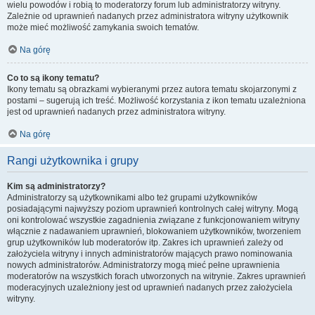
wielu powodów i robią to moderatorzy forum lub administratorzy witryny.
Zależnie od uprawnień nadanych przez administratora witryny użytkownik
może mieć możliwość zamykania swoich tematów.
Na górę
Co to są ikony tematu?
Ikony tematu są obrazkami wybieranymi przez autora tematu skojarzonymi z
postami – sugerują ich treść. Możliwość korzystania z ikon tematu uzależniona
jest od uprawnień nadanych przez administratora witryny.
Na górę
Rangi użytkownika i grupy
Kim są administratorzy?
Administratorzy są użytkownikami albo też grupami użytkowników
posiadającymi najwyższy poziom uprawnień kontrolnych całej witryny. Mogą
oni kontrolować wszystkie zagadnienia związane z funkcjonowaniem witryny
włącznie z nadawaniem uprawnień, blokowaniem użytkowników, tworzeniem
grup użytkowników lub moderatorów itp. Zakres ich uprawnień zależy od
założyciela witryny i innych administratorów mających prawo nominowania
nowych administratorów. Administratorzy mogą mieć pełne uprawnienia
moderatorów na wszystkich forach utworzonych na witrynie. Zakres uprawnień
moderacyjnych uzależniony jest od uprawnień nadanych przez założyciela
witryny.