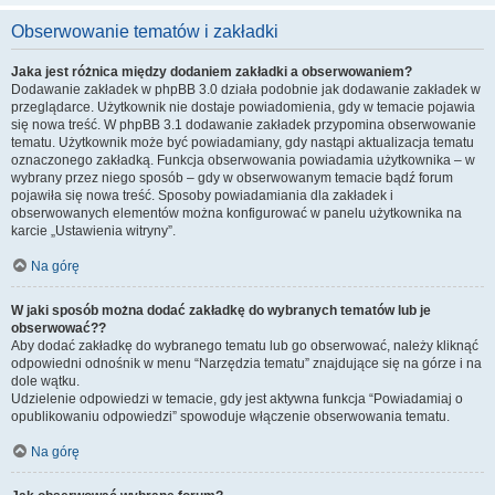
Obserwowanie tematów i zakładki
Jaka jest różnica między dodaniem zakładki a obserwowaniem?
Dodawanie zakładek w phpBB 3.0 działa podobnie jak dodawanie zakładek w
przeglądarce. Użytkownik nie dostaje powiadomienia, gdy w temacie pojawia
się nowa treść. W phpBB 3.1 dodawanie zakładek przypomina obserwowanie
tematu. Użytkownik może być powiadamiany, gdy nastąpi aktualizacja tematu
oznaczonego zakładką. Funkcja obserwowania powiadamia użytkownika – w
wybrany przez niego sposób – gdy w obserwowanym temacie bądź forum
pojawiła się nowa treść. Sposoby powiadamiania dla zakładek i
obserwowanych elementów można konfigurować w panelu użytkownika na
karcie „Ustawienia witryny”.
Na górę
W jaki sposób można dodać zakładkę do wybranych tematów lub je
obserwować??
Aby dodać zakładkę do wybranego tematu lub go obserwować, należy kliknąć
odpowiedni odnośnik w menu “Narzędzia tematu” znajdujące się na górze i na
dole wątku.
Udzielenie odpowiedzi w temacie, gdy jest aktywna funkcja “Powiadamiaj o
opublikowaniu odpowiedzi” spowoduje włączenie obserwowania tematu.
Na górę