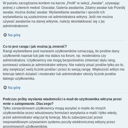
W panelu zarządzania kontem na karcie „Profil” w sekcji „Awatar”, używając
jednej z czterech metod: Gravatar, Galeria awatarów, Zdalny awatar lub Prześlij
awatar, można dodać awatar. Wyświetlanie awatarów i sposób ich
wyświetlania są uzależnione od administratora witryny. Jeśli nie można
używać awatarów na danej witrynie, należy skontaktować się z jej
administratorem.
Na górę
Co to jest ranga i jak można ją zmienić?
Rangi wyświetlane pod nazwami użytkowników oznaczają, ile postów dany
użytkownik napisał lub jaki ma status na forum, np. moderatora czy
administratora. Użytkownicy nie mogą bezpośrednio zmieniać stylu rang,
ponieważ ustawia je administrator witryny. Nie należy pisać postów tylko po to,
aby zwiększyć swój licznik postów i przez to swoją rangę. Większość witryn nie
toleruje takich działań i moderator lub administrator obniży licznik postów
takiego użytkownika.
Na górę
Podczas próby wysłania wiadomości e-mail do użytkownika witryna prosi
mnie o zalogowanie. Dlaczego?
Tylko zarejestrowani użytkownicy mogą wysyłać e-maile do innych
użytkowników przez wbudowany formularz wysyłania e-maili i tylko wtedy,
jeżeli administrator włączył tę funkcję. Ma to zabezpieczać przed
nieprawidłowym używaniem systemu poczty elektronicznej witryny przez
anonimowych użytkowników.