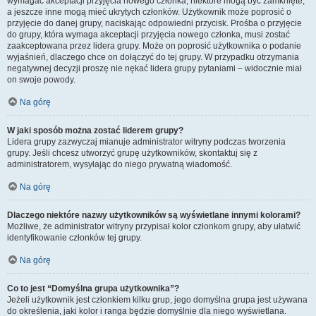
wymagać akceptacji przyjęcia nowego członka, niektóre mogą być zamknięte,
a jeszcze inne mogą mieć ukrytych członków. Użytkownik może poprosić o
przyjęcie do danej grupy, naciskając odpowiedni przycisk. Prośba o przyjęcie
do grupy, która wymaga akceptacji przyjęcia nowego członka, musi zostać
zaakceptowana przez lidera grupy. Może on poprosić użytkownika o podanie
wyjaśnień, dlaczego chce on dołączyć do tej grupy. W przypadku otrzymania
negatywnej decyzji proszę nie nękać lidera grupy pytaniami – widocznie miał
on swoje powody.
Na górę
W jaki sposób można zostać liderem grupy?
Lidera grupy zazwyczaj mianuje administrator witryny podczas tworzenia
grupy. Jeśli chcesz utworzyć grupę użytkowników, skontaktuj się z
administratorem, wysyłając do niego prywatną wiadomość.
Na górę
Dlaczego niektóre nazwy użytkowników są wyświetlane innymi kolorami?
Możliwe, że administrator witryny przypisał kolor członkom grupy, aby ułatwić
identyfikowanie członków tej grupy.
Na górę
Co to jest “Domyślna grupa użytkownika”?
Jeżeli użytkownik jest członkiem kilku grup, jego domyślna grupa jest używana
do określenia, jaki kolor i ranga będzie domyślnie dla niego wyświetlana.