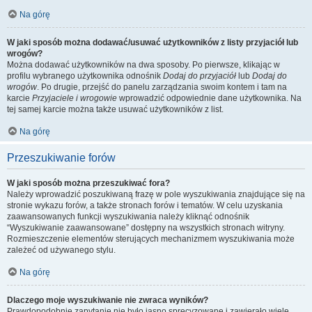
Na górę
W jaki sposób można dodawać/usuwać użytkowników z listy przyjaciół lub
wrogów?
Można dodawać użytkowników na dwa sposoby. Po pierwsze, klikając w
profilu wybranego użytkownika odnośnik
Dodaj do przyjaciół
lub
Dodaj do
wrogów
. Po drugie, przejść do panelu zarządzania swoim kontem i tam na
karcie
Przyjaciele i wrogowie
wprowadzić odpowiednie dane użytkownika. Na
tej samej karcie można także usuwać użytkowników z list.
Na górę
Przeszukiwanie forów
W jaki sposób można przeszukiwać fora?
Należy wprowadzić poszukiwaną frazę w pole wyszukiwania znajdujące się na
stronie wykazu forów, a także stronach forów i tematów. W celu uzyskania
zaawansowanych funkcji wyszukiwania należy kliknąć odnośnik
“Wyszukiwanie zaawansowane” dostępny na wszystkich stronach witryny.
Rozmieszczenie elementów sterujących mechanizmem wyszukiwania może
zależeć od używanego stylu.
Na górę
Dlaczego moje wyszukiwanie nie zwraca wyników?
Prawdopodobnie zapytanie nie było jasno sprecyzowane i zawierało wiele