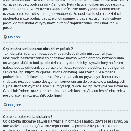
oznacza radość, podczas gdy :( smutek. Pełna lista emotikon jest dostępna z
poziomu formularza tworzenia wiadomości. Nie należy jednak nadmiernie
używać emotikon, gdyż mogą spowodować, że post stanie się nieczytelny i
moderator może podjąć decyzję o ich usunięciu bądź też usunięciu całego
posta. Administrator witryny może określić dopuszczalny limit emotikon w
poście.
Na górę
Czy można umieszczać obrazki w poście?
Tak, obrazki można umieszczać w postach. Jeśli administrator włączył
możliwość zamieszczania załączników, można wgrać obrazek bezpośrednio
na witrynę. Jeśli ta funkcja nie działa, aby obrazek był wyświetlany na forum,
należy podać odnośnik do obrazka umieszczonego na publicznie dostępnym
serwerze, np. http://www.jakas_strona.com/moj_obrazek.gif. Nie można
podawać odnośników do obrazków zapisanych na prywatnym komputerze,
chyba że jest publicznie dostępnym serwerem ani do obrazków znajdujących
się na stronach wymagających autoryzacji, takich jak, np. skrzynki pocztowe na
Gmail lub Yahoo! oraz stronach chronionych hasłem. Aby umieścić obrazek w
poście, użyj znacznika BBCode
[img]
.
Na górę
Co to są ogłoszenia globalne?
Ogłoszenia globalne zawierają ważne informacje i należy zawsze je czytać. Są
one wyświetlane na górze każdego forum i w panelu zarządzania kontem
użytkownika. Uprawnienia zamieszczania ogłoszeń globalnych są nadawane