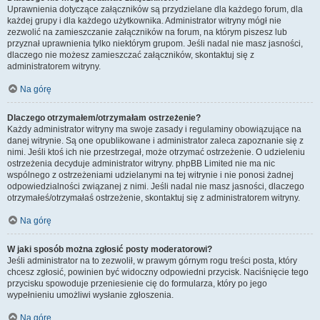
Uprawnienia dotyczące załączników są przydzielane dla każdego forum, dla
każdej grupy i dla każdego użytkownika. Administrator witryny mógł nie
zezwolić na zamieszczanie załączników na forum, na którym piszesz lub
przyznał uprawnienia tylko niektórym grupom. Jeśli nadal nie masz jasności,
dlaczego nie możesz zamieszczać załączników, skontaktuj się z
administratorem witryny.
Na górę
Dlaczego otrzymałem/otrzymałam ostrzeżenie?
Każdy administrator witryny ma swoje zasady i regulaminy obowiązujące na
danej witrynie. Są one opublikowane i administrator zaleca zapoznanie się z
nimi. Jeśli ktoś ich nie przestrzegał, może otrzymać ostrzeżenie. O udzieleniu
ostrzeżenia decyduje administrator witryny. phpBB Limited nie ma nic
wspólnego z ostrzeżeniami udzielanymi na tej witrynie i nie ponosi żadnej
odpowiedzialności związanej z nimi. Jeśli nadal nie masz jasności, dlaczego
otrzymałeś/otrzymałaś ostrzeżenie, skontaktuj się z administratorem witryny.
Na górę
W jaki sposób można zgłosić posty moderatorowi?
Jeśli administrator na to zezwolił, w prawym górnym rogu treści posta, który
chcesz zgłosić, powinien być widoczny odpowiedni przycisk. Naciśnięcie tego
przycisku spowoduje przeniesienie cię do formularza, który po jego
wypełnieniu umożliwi wysłanie zgłoszenia.
Na górę