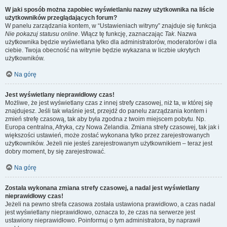
W jaki sposób można zapobiec wyświetlaniu nazwy użytkownika na liście
użytkowników przeglądających forum?
W panelu zarządzania kontem, w “Ustawieniach witryny” znajduje się funkcja
Nie pokazuj statusu online
. Włącz tę funkcję, zaznaczając
Tak
. Nazwa
użytkownika będzie wyświetlana tylko dla administratorów, moderatorów i dla
ciebie. Twoja obecność na witrynie będzie wykazana w liczbie ukrytych
użytkowników.
Na górę
Jest wyświetlany nieprawidłowy czas!
Możliwe, że jest wyświetlany czas z innej strefy czasowej, niż ta, w której się
znajdujesz. Jeśli tak właśnie jest, przejdź do panelu zarządzania kontem i
zmień strefę czasową, tak aby była zgodna z twoim miejscem pobytu. Np.
Europa centralna, Afryka, czy Nowa Zelandia. Zmiana strefy czasowej, tak jak i
większości ustawień, może zostać wykonana tylko przez zarejestrowanych
użytkowników. Jeżeli nie jesteś zarejestrowanym użytkownikiem – teraz jest
dobry moment, by się zarejestrować.
Na górę
Została wykonana zmiana strefy czasowej, a nadal jest wyświetlany
nieprawidłowy czas!
Jeżeli na pewno strefa czasowa została ustawiona prawidłowo, a czas nadal
jest wyświetlany nieprawidłowo, oznacza to, że czas na serwerze jest
ustawiony nieprawidłowo. Poinformuj o tym administratora, by naprawił