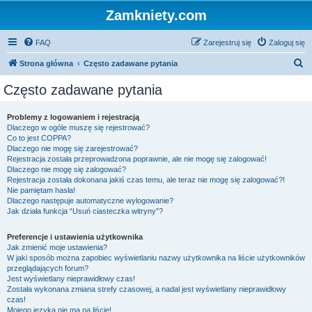
Zamkniety.com
FAQ
Zarejestruj się
Zaloguj się
S
Strona główna
Często zadawane pytania
z
Często zadawane pytania
u
k
Problemy z logowaniem i rejestracją
Dlaczego w ogóle muszę się rejestrować?
a
Co to jest COPPA?
j
Dlaczego nie mogę się zarejestrować?
Rejestracja została przeprowadzona poprawnie, ale nie mogę się zalogować!
Dlaczego nie mogę się zalogować?
Rejestracja została dokonana jakiś czas temu, ale teraz nie mogę się zalogować?!
Nie pamiętam hasła!
Dlaczego następuje automatyczne wylogowanie?
Jak działa funkcja “Usuń ciasteczka witryny”?
Preferencje i ustawienia użytkownika
Jak zmienić moje ustawienia?
W jaki sposób można zapobiec wyświetlaniu nazwy użytkownika na liście użytkowników
przeglądających forum?
Jest wyświetlany nieprawidłowy czas!
Została wykonana zmiana strefy czasowej, a nadal jest wyświetlany nieprawidłowy
czas!
Mojego języka nie ma na liście!