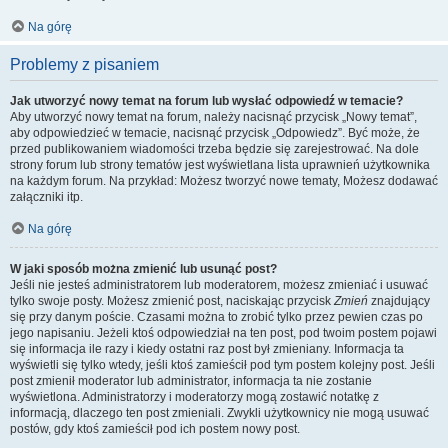
Na górę
Problemy z pisaniem
Jak utworzyć nowy temat na forum lub wysłać odpowiedź w temacie?
Aby utworzyć nowy temat na forum, należy nacisnąć przycisk „Nowy temat”,
aby odpowiedzieć w temacie, nacisnąć przycisk „Odpowiedz”. Być może, że
przed publikowaniem wiadomości trzeba będzie się zarejestrować. Na dole
strony forum lub strony tematów jest wyświetlana lista uprawnień użytkownika
na każdym forum. Na przykład: Możesz tworzyć nowe tematy, Możesz dodawać
załączniki itp.
Na górę
W jaki sposób można zmienić lub usunąć post?
Jeśli nie jesteś administratorem lub moderatorem, możesz zmieniać i usuwać
tylko swoje posty. Możesz zmienić post, naciskając przycisk
Zmień
znajdujący
się przy danym poście. Czasami można to zrobić tylko przez pewien czas po
jego napisaniu. Jeżeli ktoś odpowiedział na ten post, pod twoim postem pojawi
się informacja ile razy i kiedy ostatni raz post był zmieniany. Informacja ta
wyświetli się tylko wtedy, jeśli ktoś zamieścił pod tym postem kolejny post. Jeśli
post zmienił moderator lub administrator, informacja ta nie zostanie
wyświetlona. Administratorzy i moderatorzy mogą zostawić notatkę z
informacją, dlaczego ten post zmieniali. Zwykli użytkownicy nie mogą usuwać
postów, gdy ktoś zamieścił pod ich postem nowy post.