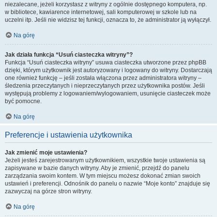
niezalecane, jeżeli korzystasz z witryny z ogólnie dostępnego komputera, np.
w bibliotece, kawiarence internetowej, sali komputerowej w szkole lub na
uczelni itp. Jeśli nie widzisz tej funkcji, oznacza to, że administrator ją wyłączył.
Na górę
Jak działa funkcja “Usuń ciasteczka witryny”?
Funkcja “Usuń ciasteczka witryny” usuwa ciasteczka utworzone przez phpBB
dzięki, którym użytkownik jest autoryzowany i logowany do witryny. Dostarczają
one również funkcję – jeśli została włączona przez administratora witryny –
śledzenia przeczytanych i nieprzeczytanych przez użytkownika postów. Jeśli
występują problemy z logowaniem/wylogowaniem, usunięcie ciasteczek może
być pomocne.
Na górę
Preferencje i ustawienia użytkownika
Jak zmienić moje ustawienia?
Jeżeli jesteś zarejestrowanym użytkownikiem, wszystkie twoje ustawienia są
zapisywane w bazie danych witryny. Aby je zmienić, przejdź do panelu
zarządzania swoim kontem. W tym miejscu możesz dokonać zmian swoich
ustawień i preferencji. Odnośnik do panelu o nazwie “Moje konto” znajduje się
zazwyczaj na górze stron witryny.
Na górę