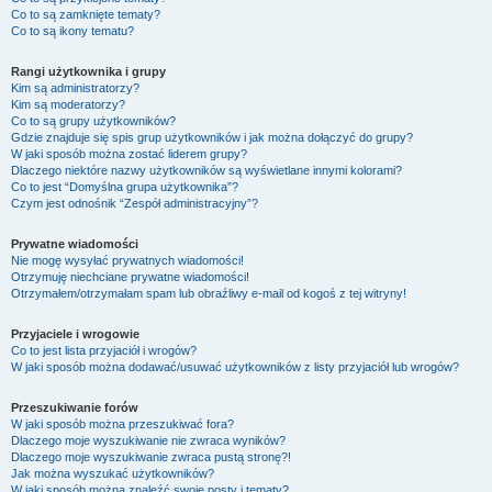
Co to są zamknięte tematy?
Co to są ikony tematu?
Rangi użytkownika i grupy
Kim są administratorzy?
Kim są moderatorzy?
Co to są grupy użytkowników?
Gdzie znajduje się spis grup użytkowników i jak można dołączyć do grupy?
W jaki sposób można zostać liderem grupy?
Dlaczego niektóre nazwy użytkowników są wyświetlane innymi kolorami?
Co to jest “Domyślna grupa użytkownika”?
Czym jest odnośnik “Zespół administracyjny”?
Prywatne wiadomości
Nie mogę wysyłać prywatnych wiadomości!
Otrzymuję niechciane prywatne wiadomości!
Otrzymałem/otrzymałam spam lub obraźliwy e-mail od kogoś z tej witryny!
Przyjaciele i wrogowie
Co to jest lista przyjaciół i wrogów?
W jaki sposób można dodawać/usuwać użytkowników z listy przyjaciół lub wrogów?
Przeszukiwanie forów
W jaki sposób można przeszukiwać fora?
Dlaczego moje wyszukiwanie nie zwraca wyników?
Dlaczego moje wyszukiwanie zwraca pustą stronę?!
Jak można wyszukać użytkowników?
W jaki sposób można znaleźć swoje posty i tematy?