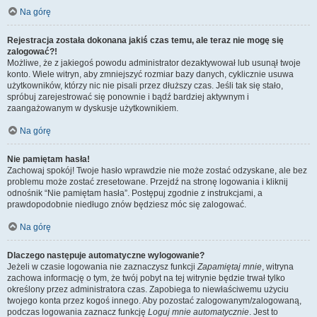
Na górę
Rejestracja została dokonana jakiś czas temu, ale teraz nie mogę się
zalogować?!
Możliwe, że z jakiegoś powodu administrator dezaktywował lub usunął twoje
konto. Wiele witryn, aby zmniejszyć rozmiar bazy danych, cyklicznie usuwa
użytkowników, którzy nic nie pisali przez dłuższy czas. Jeśli tak się stało,
spróbuj zarejestrować się ponownie i bądź bardziej aktywnym i
zaangażowanym w dyskusje użytkownikiem.
Na górę
Nie pamiętam hasła!
Zachowaj spokój! Twoje hasło wprawdzie nie może zostać odzyskane, ale bez
problemu może zostać zresetowane. Przejdź na stronę logowania i kliknij
odnośnik “Nie pamiętam hasła”. Postępuj zgodnie z instrukcjami, a
prawdopodobnie niedługo znów będziesz móc się zalogować.
Na górę
Dlaczego następuje automatyczne wylogowanie?
Jeżeli w czasie logowania nie zaznaczysz funkcji
Zapamiętaj mnie
, witryna
zachowa informację o tym, że twój pobyt na tej witrynie będzie trwał tylko
określony przez administratora czas. Zapobiega to niewłaściwemu użyciu
twojego konta przez kogoś innego. Aby pozostać zalogowanym/zalogowaną,
podczas logowania zaznacz funkcję
Loguj mnie automatycznie
. Jest to