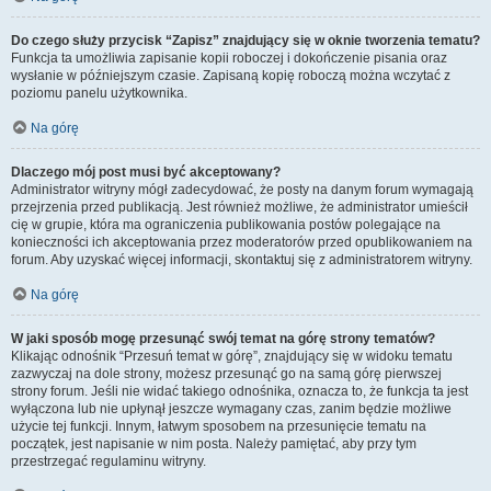
Do czego służy przycisk “Zapisz” znajdujący się w oknie tworzenia tematu?
Funkcja ta umożliwia zapisanie kopii roboczej i dokończenie pisania oraz
wysłanie w późniejszym czasie. Zapisaną kopię roboczą można wczytać z
poziomu panelu użytkownika.
Na górę
Dlaczego mój post musi być akceptowany?
Administrator witryny mógł zadecydować, że posty na danym forum wymagają
przejrzenia przed publikacją. Jest również możliwe, że administrator umieścił
cię w grupie, która ma ograniczenia publikowania postów polegające na
konieczności ich akceptowania przez moderatorów przed opublikowaniem na
forum. Aby uzyskać więcej informacji, skontaktuj się z administratorem witryny.
Na górę
W jaki sposób mogę przesunąć swój temat na górę strony tematów?
Klikając odnośnik “Przesuń temat w górę”, znajdujący się w widoku tematu
zazwyczaj na dole strony, możesz przesunąć go na samą górę pierwszej
strony forum. Jeśli nie widać takiego odnośnika, oznacza to, że funkcja ta jest
wyłączona lub nie upłynął jeszcze wymagany czas, zanim będzie możliwe
użycie tej funkcji. Innym, łatwym sposobem na przesunięcie tematu na
początek, jest napisanie w nim posta. Należy pamiętać, aby przy tym
przestrzegać regulaminu witryny.