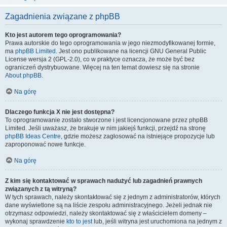
Zagadnienia związane z phpBB
Kto jest autorem tego oprogramowania?
Prawa autorskie do tego oprogramowania w jego niezmodyfikowanej formie,
ma
phpBB Limited
. Jest ono publikowane na licencji GNU General Public
License wersja 2 (GPL-2.0), co w praktyce oznacza, że może być bez
ograniczeń dystrybuowane. Więcej na ten temat dowiesz się na stronie
About phpBB
.
Na górę
Dlaczego funkcja X nie jest dostępna?
To oprogramowanie zostało stworzone i jest licencjonowane przez phpBB
Limited. Jeśli uważasz, że brakuje w nim jakiejś funkcji, przejdź na stronę
phpBB Ideas Centre
, gdzie możesz zagłosować na istniejące propozycje lub
zaproponować nowe funkcje.
Na górę
Z kim się kontaktować w sprawach nadużyć lub zagadnień prawnych
związanych z tą witryną?
W tych sprawach, należy skontaktować się z jednym z administratorów, których
dane wyświetlone są na liście zespołu administracyjnego. Jeżeli jednak nie
otrzymasz odpowiedzi, należy skontaktować się z właścicielem domeny –
wykonaj sprawdzenie
kto to jest
lub, jeśli witryna jest uruchomiona na jednym z