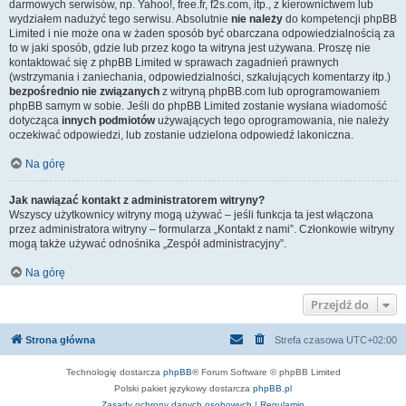
darmowych serwisów, np. Yahoo!, free.fr, f2s.com, itp., z kierownictwem lub
wydziałem nadużyć tego serwisu. Absolutnie
nie należy
do kompetencji phpBB
Limited i nie może ona w żaden sposób być obarczana odpowiedzialnością za
to w jaki sposób, gdzie lub przez kogo ta witryna jest używana. Proszę nie
kontaktować się z phpBB Limited w sprawach zagadnień prawnych
(wstrzymania i zaniechania, odpowiedzialności, szkalujących komentarzy itp.)
bezpośrednio nie związanych
z witryną phpBB.com lub oprogramowaniem
phpBB samym w sobie. Jeśli do phpBB Limited zostanie wysłana wiadomość
dotycząca
innych podmiotów
używających tego oprogramowania, nie należy
oczekiwać odpowiedzi, lub zostanie udzielona odpowiedź lakoniczna.
Na górę
Jak nawiązać kontakt z administratorem witryny?
Wszyscy użytkownicy witryny mogą używać – jeśli funkcja ta jest włączona
przez administratora witryny – formularza „Kontakt z nami”. Członkowie witryny
mogą także używać odnośnika „Zespół administracyjny”.
Na górę
Przejdź do
Strona główna
Strefa czasowa
UTC+02:00
Technologię dostarcza
phpBB
® Forum Software © phpBB Limited
Polski pakiet językowy dostarcza
phpBB.pl
Zasady ochrony danych osobowych
|
Regulamin