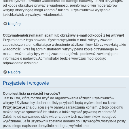
automatyczne usuwanie wiadomości od danego nadawcy. Jeżeli otrzymujesz
od kogoś obraźliwe prywatne wiadomości, poinformuj o tym moderatorów
witryny, którzy będą mogli zabronić takiemu użytkownikowi wysyłania
jakichkolwiek prywatnych wiadomości.
Na górę
Otrzymałem/otrzymałam spam lub obraźliwy e-mail od kogoś z tej witryny!
Przykro nam z tego powodu. System wysyłania e-maili witryny zawiera
zabezpieczenia umożliwiające wytropienie użytkowników, którzy wysyłają takie
wiadomości. Prześlij administratorowi witryny pełną kopię otrzymanego e-
maila – ważne, aby były w niej zawarte nagłówki, ponieważ zawierają one
informacje o nadawcy. Administrator będzie wówczas mógł podjąć
odpowiednie działania.
Na górę
Przyjaciele i wrogowie
Co to jest lista przyjaciół i wrogów?
Jest to lista, którą można użyć do organizowania różnych użytkowników
witryny. Użytkownicy dodani do listy przyjaciół będą wyświetleni na karcie
Przyjaciele
znajdującej się w panelu zarządzania kontem. Z tego poziomu
można szybko sprawdzić ich status, a także wysłać prywatną wiadomość.
Zależnie od używanego stylu witryny, posty tych użytkowników mogą być
wyróżniane. Jeśli użytkownik zostanie dodany do listy wrogów, wszystkie posty
przez niego napisane domyślnie nie będą wyświetlane.